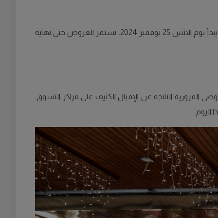
تتجاوز عروض الجمعة السوداء يومًا واحدًا، حيث تنطلق التخفيضات منذ بداية الأسبوع الذي يُعرف بـ"أسبوع الجمعة السوداء"، والذي يبدأ يوم الاثنين 25 نوفمبر 2024. تستمر العروض حتى نهاية
ى المرورية الناتجة عن الإقبال الكثيف على مراكز التسوق.
 اليوم.