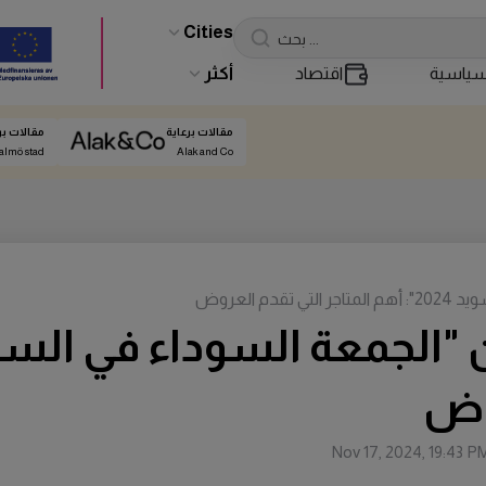
Cities
ياسية
اقتصاد
أكثر
مقالات برعاية
مقالات بر
almö stad
Alak and Co
روض
Nov 17, 2024, 19:43 P