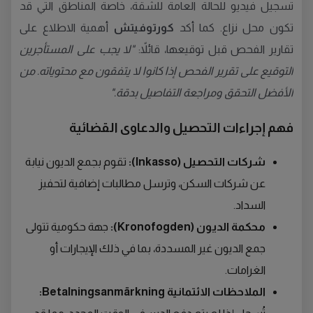
تسجيل فيديو للحالة العامة للشقة، خاصة المناطق التي قد
تكون محل نزاع. كما أكد
كورتوفيتش
أهمية الاطلاع على
تقارير الفحص قبل توقيعها، قائلاً:
"لا يجب على المستأجرين
التوقيع على تقرير الفحص إذا كانوا لا يتفقون مع محتوياته. من
الأفضل التحقق ومراجعة التفاصيل بدقة."
فهم إجراءات التحصيل والدعاوى القضائية
شركات التحصيل (Inkasso):
تقوم بجمع الديون نيابة
عن شركات السكن، وترسل مطالبات إضافية لتحفيز
السداد.
محكمة الديون (Kronofogden):
جهة حكومية تتولى
جمع الديون غير المسددة، بما في ذلك الإيجارات أو
الغرامات.
الملاحظات الائتمانية Betalningsanmärkning: