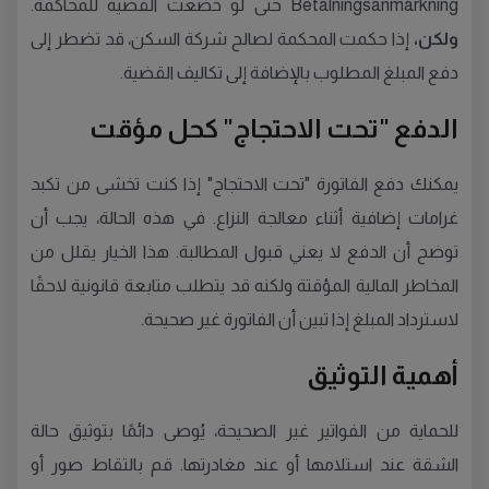
Betalningsanmärkning حتى لو خضعت القضية للمحاكمة.
ولكن،
إذا حكمت المحكمة لصالح شركة السكن، قد تضطر إلى
دفع المبلغ المطلوب بالإضافة إلى تكاليف القضية.
الدفع "تحت الاحتجاج" كحل مؤقت
يمكنك دفع الفاتورة "تحت الاحتجاج" إذا كنت تخشى من تكبد
غرامات إضافية أثناء معالجة النزاع. في هذه الحالة، يجب أن
توضح أن الدفع لا يعني قبول المطالبة. هذا الخيار يقلل من
المخاطر المالية المؤقتة ولكنه قد يتطلب متابعة قانونية لاحقًا
لاسترداد المبلغ إذا تبين أن الفاتورة غير صحيحة.
أهمية التوثيق
للحماية من الفواتير غير الصحيحة، يُوصى دائمًا بتوثيق حالة
الشقة عند استلامها أو عند مغادرتها. قم بالتقاط صور أو