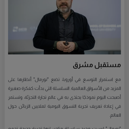
مستقبل مشرق
مع استمرار التوسع في أوروبا، تضع "نورمال" أنظارها على
المزيد من الأسواق العالمية. السلسلة التي بدأت كفكرة صغيرة
أصبحت اليوم نموذجًا يحتذى به في عالم تجارة التجزئة، وتستمر
في إعادة تعريف تجربة التسوق اليومية لملايين الزبائن حول
العالم.
"نورمال" ليست مجرد سلسلة متاجر؛ إنها تجربة جديدة تجمع