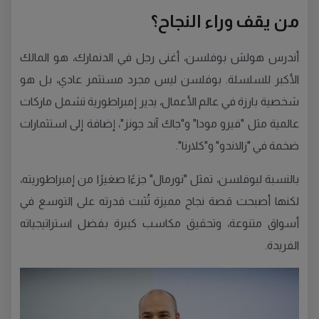
من يقف وراء النجاح؟
أندرس هولش بوفلسن، أغنى رجل في الدنمارك، هو المالك
الأكبر للسلسلة. بوفلسن ليس مجرد مستثمر عادي، بل هو
شخصية بارزة في عالم الأعمال، يدير إمبراطورية تشمل ماركات
عالمية مثل "فيرو مودا" و"جاك آند جونز"، إضافة إلى استثمارات
ضخمة في "زالاندو" و"كلارنا".
بالنسبة لبوفلسن، تمثل "نورمال" جزءًا صغيرًا من إمبراطوريته،
لكنها أصبحت قصة نجاح مميزة تُثبت قدرته على التوسع في
أسواق متنوعة، وتحقيق مكاسب كبيرة بفضل استراتيجياته
الفريدة.