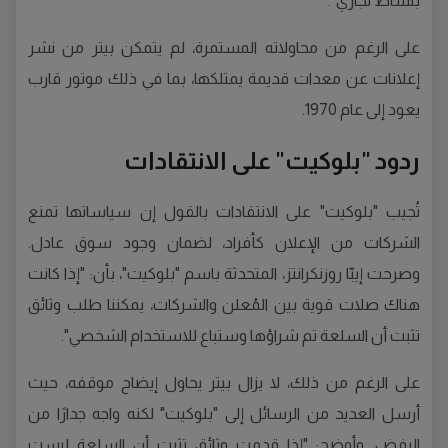
بنشاط تجاري".
على الرغم من محاولاته المستمرة، لم يتمكن بيتر من نشر
إعلانات عن معدات قديمة يمتلكها، بما في ذلك موتور قارب
يعود إلى عام 1970.
ردود "بلوكيت" على الانتقادات
تُجيب "بلوكيت" على الانتقادات بالقول إن سياساتها تمنع
الشركات من الإعلان كأفراد، لضمان وجود سوق عادل.
وصرحت إيبّا روزنكرانتز، المتحدثة باسم "بلوكيت"، بأن: "إذا كانت
هناك صلات قوية بين المُعلن والشركات، يمكننا طلب وثائق
تثبت أن السلعة تم شراؤها وستباع للاستخدام الشخصي".
على الرغم من ذلك، لا يزال بيتر يحاول إيضاح موقفه، حيث
أرسل العديد من الرسائل إلى "بلوكيت" لكنه واجه جدارًا من
الرفض. وأوضح: "إذا قدمت وثائق تثبت أن السلعة ليست