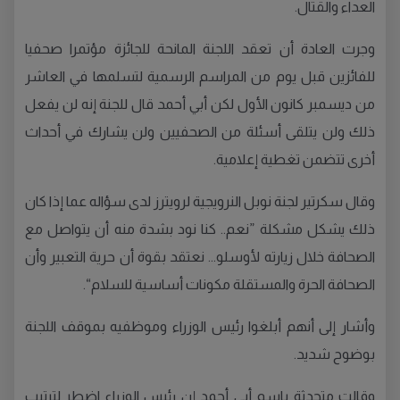
العداء والقتال.
وجرت العادة أن تعقد اللجنة المانحة للجائزة مؤتمرا صحفيا
للفائزين قبل يوم من المراسم الرسمية لتسلمها في العاشر
من ديسمبر كانون الأول لكن أبي أحمد قال للجنة إنه لن يفعل
ذلك ولن يتلقى أسئلة من الصحفيين ولن يشارك في أحداث
أخرى تتضمن تغطية إعلامية.
وقال سكرتير لجنة نوبل النرويجية لرويترز لدى سؤاله عما إذا كان
ذلك يشكل مشكلة ”نعم.. كنا نود بشدة منه أن يتواصل مع
الصحافة خلال زيارته لأوسلو... نعتقد بقوة أن حرية التعبير وأن
الصحافة الحرة والمستقلة مكونات أساسية للسلام“.
وأشار إلى أنهم أبلغوا رئيس الوزراء وموظفيه بموقف اللجنة
بوضوح شديد.
وقالت متحدثة باسم أبي أحمد إن رئيس الوزراء اضطر لترتيب