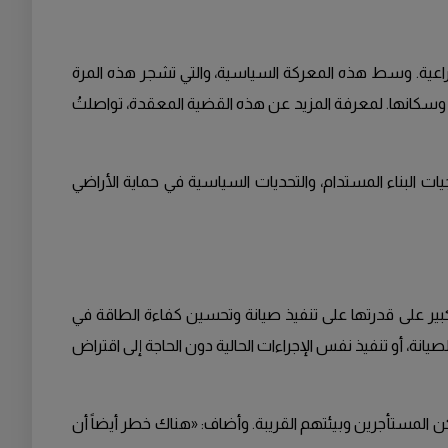
زراعية. وسط هذه المعركة السياسية، والتي تشجر هذه المرة
ة وسكانها. لمعرفة المزيد عن هذه القضية المعقدة، تواصلتُ
 محاور النقاش بيني وبين هالبيري، حيث تناولنا تأثير سحب الأرباح من شركة الإسكان LKF، واستراتيجيات البناء المستدام، والتحديات السياسية في حماية الأراضي
، المتحدث باسم حزب البيئة، أن سحب الأرباح من شركة الإسكان في لوند (LKF) يؤثر بشكل كبير على قدرتها على تنفيذ صيانة وتحسين كفاءة الطاقة في
يانة، أو تنفيذ نفس الإجراءات الحالية دون الحاجة إلى اقتراض
ن المستأجرين وبيئتهم القريبة. وأضاف: «هناك خطر أيضاً أن