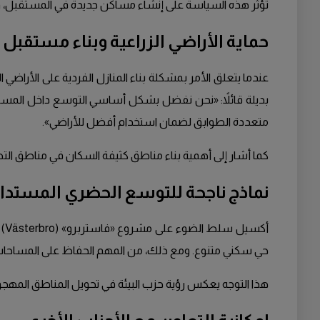
تؤثر هذه السياسة على إنشاء مساكن جديدة في المستقبل، وهو 
حماية الأراضي الزراعية وبناء مستقبل
عندما يتعلق الأمر بمشكلة بناء المنازل الفردية على الأراضي 
بديلة قائلاً: «نحن نفضل بشكل أساسي التوسع داخل المساحات ا
متعددة الطوابق لضمان استخدام أفضل للأراضي».
كما أشار إلى أهمية بناء مناطق كثيفة السكان في مناطق التطوير الجديدة مثل (Brunnshög)، مع التأكيد على تشييد المباني متعددة ا
نماذج ناجحة للتوسع الحضري المستدا
أك
حي سكني متنوع. ومع ذلك، من المهم الحفاظ على المساحات ا
هذا التوجه يعكس رؤية حزب البيئة في تحويل المناطق المهجور