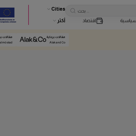
Cities
ياسية
اقتصاد
أكثر
مقالات برعاية
مقالات بر
almö stad
Alak and Co