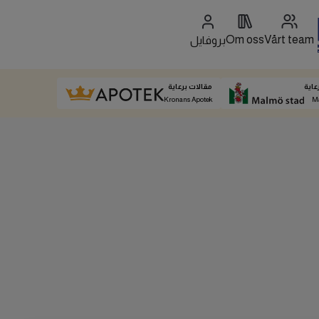
Om oss
Vårt team
بروفايل
عاية
مقالات برعاية
Kronans Apotek
M