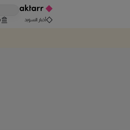
أخبار السويد
س