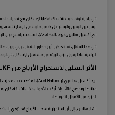
في بلدية لوند، حيث تتشابك قضايا الإسكان مع تحديات الحفا
ليس بين اليمين واليسار، بل ضمن ما يسمى اليسار نفسه، يبدو
مع أكسيل هالبيري (Axel Hallberg)، المتحدث باسم حزب البيئة، الذي قدّم لي رؤى عميقة حول هذه التحديات والفرص.
الزراعية. ماذا يقول حزب البيئة عن مستقبل الإسكان في لوند؟ 
الأثر السلبي لاستخراج الأرباح من LKF
مبانيها. ويوضح قائلاً: «إذا تُركت الأموال داخل الشركة، كان 
المزيد من الأموال لتمويلها».
أشار هالبيري إلى أن استمرارية سحب الأرباح قد تؤدي إلى تد