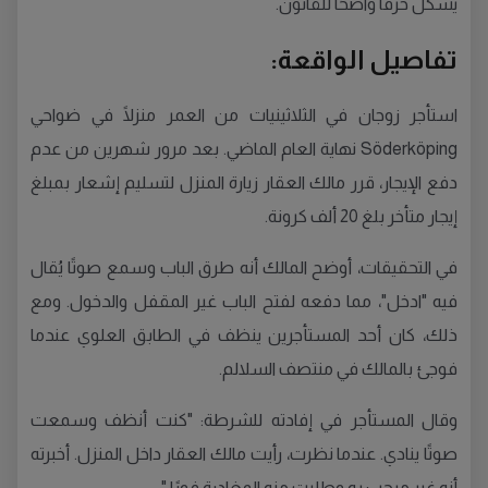
يشكل خرقًا واضحًا للقانون.
تفاصيل الواقعة:
استأجر زوجان في الثلاثينيات من العمر منزلًا في ضواحي
Söderköping نهاية العام الماضي. بعد مرور شهرين من عدم
دفع الإيجار، قرر مالك العقار زيارة المنزل لتسليم إشعار بمبلغ
إيجار متأخر بلغ 20 ألف كرونة.
في التحقيقات، أوضح المالك أنه طرق الباب وسمع صوتًا يُقال
فيه "ادخل"، مما دفعه لفتح الباب غير المقفل والدخول. ومع
ذلك، كان أحد المستأجرين ينظف في الطابق العلوي عندما
فوجئ بالمالك في منتصف السلالم.
وقال المستأجر في إفادته للشرطة: "كنت أنظف وسمعت
صوتًا ينادي. عندما نظرت، رأيت مالك العقار داخل المنزل. أخبرته
أنه غير مرحب به وطلبت منه المغادرة فورًا."