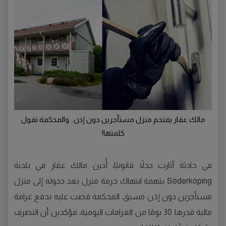
مالك عقار يقتحم منزل مستأجرين دون إذن.. والمحكمة تقول
كلمتها!
في حادثة أثارت جدلاً قانونيًا، أُدين مالك عقار في بلدية
Söderköping بتهمة انتهاك حرمة منزل بعد دخوله إلى منزل
مستأجرين دون إذن مسبق. المحكمة قضت عليه بدفع غرامة
مالية قدرها 30 يومًا من الغرامات اليومية، مؤكدين أن التصرف