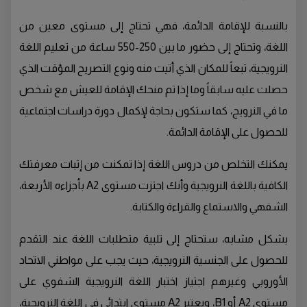
بالنسبة للإقامة الدائمة، فهي تحتاج إلى مستوى معين من
اللغة، وتحتاج إلى حضور ما بين 250-550 ساعة من تعليم اللغة
النرويجية، تبعاً للمكان الذي أتيت منه ونوع التصريح المؤقت الذي
حصلت عليه سابقاً وما إذا تم منحك الإقامة للعيش مع شخص
ما في النرويج، كما ستكون بحاجة لإكمال دورة دراسات اجتماعية
للحصول على الإقامة الدائمة.
يمكنك التخلص من دروس اللغة إذا تمكنت من إثبات معرفتك
الكافية باللغة النرويجية وأنك اجتزت مستوى A2 بأجزاءه الأربعة،
الشفهي والاستماع والقراءة والكتابة.
بشكل مشابه، ستحتاج إلى تلبية متطلبات اللغة عند التقدم
للحصول على الجنسية النرويجية، حيث يجب على مواطني الاتحاد
الأوروبي وغيرهم اجتياز اختبار اللغة النرويجية الشفوي على
مستوى A2 أو B1، ويعتبر A2 مستوى ابتدائي في اللغة النرويجية،