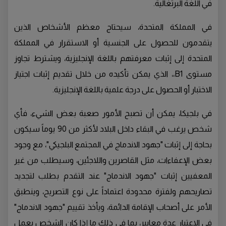
في اللغة البرتغالية.
في المملكة المتحدة، سيحتاج معظم الأشخاص الذين
يتقدمون للحصول على الجنسية أو الاستقرار في المملكة
المتحدة إلى إثبات معرفتهم باللغة الإنجليزية، ويشترط تجاوز
مستوى B1،، الذي يمكن تأكيده من خلال تقديم إثبات اجتياز
الاختبار أو الحصول على درجة علمية باللغة الإنجليزية.
في بلجيكا، يمكن أن تصبح الأمور صعبة بعض الشيء، فأي
شخص يرغب في البقاء داخل البلاد لأكثر من 90 يوماً سيكون
بحاجة إلى إثبات "جهود الاندماج في المجتمع البلجيكي"، مع وجود
بعض الإعفاءات، مثل القاصرين واللاجئين، وسيطلب من غير
المعفيين إثبات "جهود الاندماج" عند التقدم بطلب لتجديد
تصاريحهم ولفترة محدودة اعتماداً على نوع التصريح، وينطبق
الأمر على أصحاب الإقامة الدائمة، ويأخذ تقييم "جهود الاندماج"
في الاعتبار عدة معايير، بما في ذلك ما إذا كان الشخص يعمل