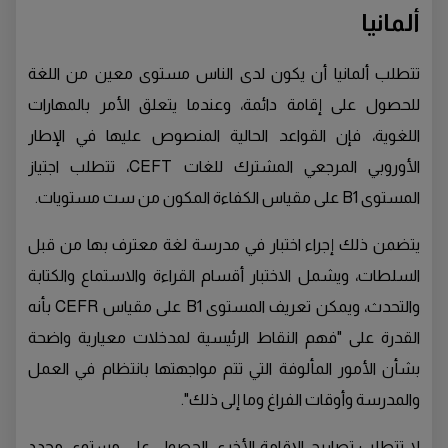
ألمانيا
تتطلب ألمانيا أن يكون لدى الناس مستوى معين من اللغة
للحصول على إقامة دائمة، وعندما يتعلق الأمر بالمهارات
اللغوية، فإن القواعد الحالية المنصوص عليها في الإطار
الأوروبي المرجعي المشترك للغات CEFT، تتطلب اجتياز
المستوى B1 على مقياس الكفاءة المكون من ست مستويات.
يتضمن ذلك إجراء اختبار في مدرسة لغة معترف بها من قبل
السلطات، ويشمل الاختبار أقسام القراءة والاستماع والكتابة
والتحدث، ويمكن تعريف المستوى B1 على مقياس CEFR بأنه
القدرة على "فهم النقاط الرئيسية لمدخلات معيارية واضحة
بشأن الأمور المألوفة التي تتم مواجهتها بانتظام في العمل
والمدرسة وأوقات الفراغ وما إلى ذلك".
لا تتطلب تصاريح الإقامة الأخرى الحصول على مستوى محدد