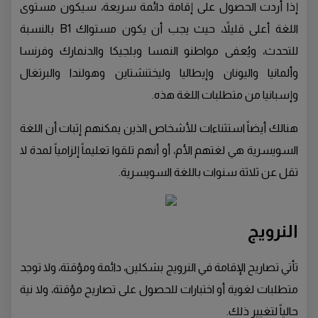
إذا أردت الحصول على إقامة دائمة سريعة، سيكون مستوى
اللغة أعلى قليلاً، حيث يجب أن يكون مستواك B1 بالنسبة
للتحدث، ويُعفى مواطنو النمسا وبلجيكا والدنمارك وفرنسا
وألمانيا واليونان وإيطاليا وليختنشتاين وهولندا والبرتغال
وإسبانيا من متطلبات اللغة هذه.
هنالك أيضاً استثناءات للأشخاص الذين يمكنهم إثبات أن اللغة
السويسرية هي لغتهم الأم، أو أنهم تلقوا تعليماً إلزامياً لمدة لا
تقل عن ثلاثة سنوات باللغة السويسرية.
النرويج
تأتي تصاريح الإقامة في النرويج بشكلين، دائمة ومؤقتة، ولا توجد
متطلبات لغوية أو اختبارات للحصول على تصاريح مؤقتة، ولا نية
حالياً لتغيير ذلك.