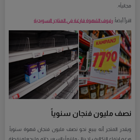
مجانياً».
اقرأ أيضاً:
رفوف القهوة فارغة في المتاجر السويدية
نصف مليون فنجان سنوياً
ويقدر المتجر أنه يبيع نحو نصف مليون فنجان قهوة سنوياً.
ورغم ارتفاع التكاليف، لا يزال ملتزماً بالسعر ذاته، ما يجعله نقطة