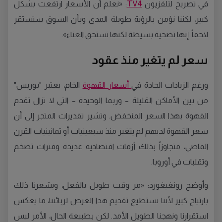
في تصريح لتلفزيون
TV4
: «نعلم أن الأسعار ارتفعت بشكل
كبير، لكننا نؤمن بالرؤية طويلة المدى وبأن السوق ستستقر
لاحقاً. إنها تضحية بسيطة لكنها تستحق العناء».
سعر لم يتغير منذ عقود
ورغم الزيادات الحادة في
أسعار القهوة
الخام، يعتبر "بوريس"
من بين الأماكن القليلة – وربما الوحيدة – التي لا تزال تقدم
القهوة بهذا السعر المنخفض. وتشير تقديرات المتجر إلى أن
سعر القهوة لديهم لم يتغير منذ سبعينيات أو ثمانينيات القرن
الماضي، متجاوزاً بذلك أزمات اقتصادية عديدة وفترات تضخم
وتقلبات في أوروبا.
وأوضح رونغيغورد: «مر وقت طويل بالفعل، ويشعرنا ذلك
بارتياح كبير لأننا نستطيع تقديم هذا العرض لزبائننا، ما يعكس
استقرارنا ونهجنا الطويل الأمد. لكن بطبيعة الحال، الأمر ليس