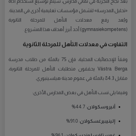
بعد نجاح التجربة في ثماني مدارس، سيتم توسيع استخدام أداة
«تحليل المدرسة» لتشمل مؤسسات تعليمية أخرى في المدينة.
ويُعد رفع معدلات التأهل للمرحلة الثانوية
(gymnasiekompetens) أحد أبرز أهداف هذا المشروع.
التفاوت في معدلات التأهل للمرحلة الثانوية
وفقاً للإحصائيات المحلية، فإن 75 بالمئة من طلاب مدرسة
Västra Berga يحققون متطلبات التأهل للمرحلة الثانوية،
مقابل 84.3 بالمئة في عموم مدينة هيلسينبوري.
وفيما يلي نسب التأهل في بعض المدارس الأخرى:
أنيروسكولان
: 44.7%
إلينيبيرغسكولان
: 91.0%
غوستافسلوندسكولان
: 96.1%