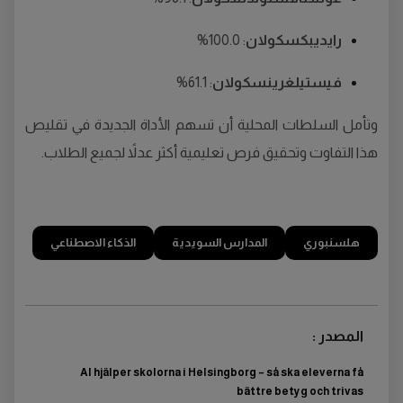
رايديبكسكولان
: 100.0%
فيستيلغرينسكولان
: 61.1%
وتأمل السلطات المحلية أن تسهم الأداة الجديدة في تقليص
هذا التفاوت وتحقيق فرص تعليمية أكثر عدلاً لجميع الطلاب.
هلسنبوري
المدارس السويدية
الذكاء الاصطناعي
المصدر :
AI hjälper skolorna i Helsingborg – så ska eleverna få
bättre betyg och trivas