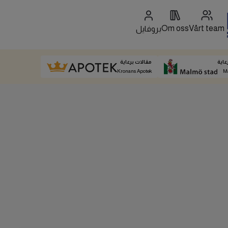
Om oss
Vårt team
بروفايل
عاية
مقالات برعاية
Kronans Apotek
M