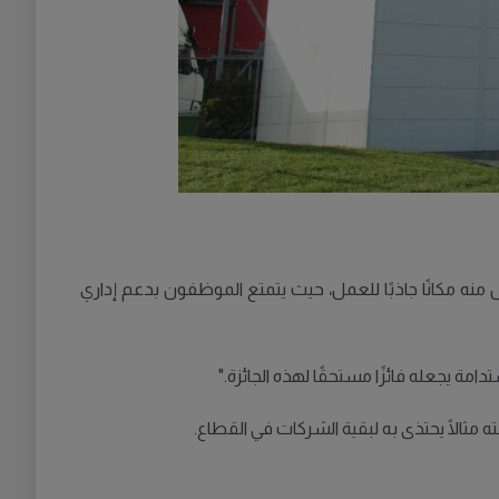
عل منه مكانًا جاذبًا للعمل، حيث يتمتع الموظفون بدعم إداري
امة يجعله فائزًا مستحقًا لهذه الجائزة."