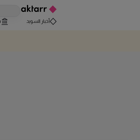
أخبار السويد
س