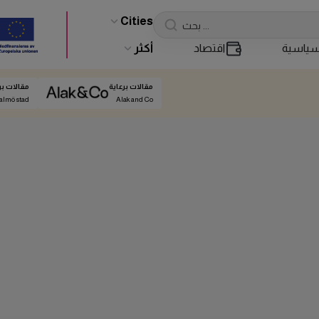
Cities
ياسية
اقتصاد
أكثر
مقالات برعاية
مقالات بر
almö stad
Alak and Co