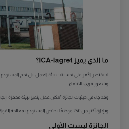
ما الذي يميز ICA-lagret؟
لا يقتصر الأمر على تحسينات بيئة العمل، بل نجح المستودع أيض
وشعور قوي بالانتماء.
وقد جاء في حيثيات الجائزة:"مكان عمل يتميز ببيئة محفزة، إنجاز
وبإدارة أكثر من 250 موظفًا، يختص المستودع بمعالجة الفواكه والخضروات ومنتجات اللحوم. إن جهوده في تحسين ظروف العمل جعلته مثالًا يحتذى به لبقية الشركات في القطاع.
الجائزة ليست الأولى