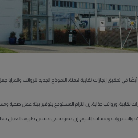
ًا في تحقيق إنجازات نقابية لافتة. النموذج الجديد للرواتب والمزايا ج
ات نقابية، ورواتب جذابة. إن التزام المستودع بتوفير بيئة عمل صحية ومستد