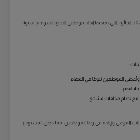
في تقدير مستحق، توّج مستودع ICA-lagret في منطقة Kallhäll، خارج ستوكهولم، بجائزة أفضل بيئة عمل في قطاع التجارة لعام 2024. الجائزة، التي يمنحها اتحاد موظفي التجارة السويدي سنويًا
نات:
وأعطى الموظفين تنوعًا في المهام.
اجاتهم.
ع، مع نظام مكافآت مشجع.
غياب المرضي وزيادة في رضا الموظفين، مما جعل المستودع