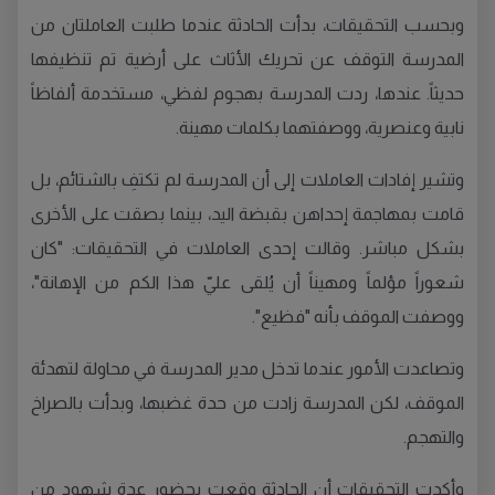
وبحسب التحقيقات، بدأت الحادثة عندما طلبت العاملتان من
المدرسة التوقف عن تحريك الأثاث على أرضية تم تنظيفها
حديثاً. عندها، ردت المدرسة بهجوم لفظي، مستخدمة ألفاظاً
نابية وعنصرية، ووصفتهما بكلمات مهينة.
وتشير إفادات العاملات إلى أن المدرسة لم تكتفِ بالشتائم، بل
قامت بمهاجمة إحداهن بقبضة اليد، بينما بصقت على الأخرى
بشكل مباشر. وقالت إحدى العاملات في التحقيقات: "كان
شعوراً مؤلماً ومهيناً أن يُلقى عليّ هذا الكم من الإهانة"،
ووصفت الموقف بأنه "فظيع".
وتصاعدت الأمور عندما تدخل مدير المدرسة في محاولة لتهدئة
الموقف، لكن المدرسة زادت من حدة غضبها، وبدأت بالصراخ
والتهجم.
وأكدت التحقيقات أن الحادثة وقعت بحضور عدة شهود من