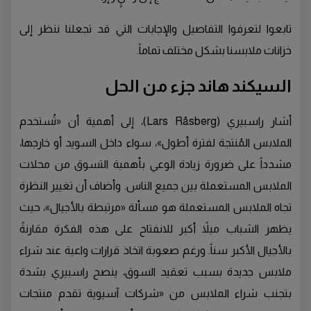
تابعوا لتعرفوا التفاصيل والإجابات التي قد تجعلنا ننظر إلى
خزانات ملابسنا بشكل مختلف تماماً.
السيكند هاند جزء من الحل
أشار راسبيري (Lars Råsberg)، إلى أهمية أن «تُستخدم
الملابس المُنتجة لفترة أطول»، سواء داخل السويد أو خارجها،
مشدداً على ضرورة زيادة الوعي بأهمية التسوق من محلات
الملابس المستعملة بين جميع الناس. وأضاف أن تغيير النظرة
تجاه الملابس المستعملة هو مسألة «مرتبطة بالأجيال»، حيث
يظهر الشباب ميلاً أكبر للانفتاح على هذه الفكرة مقارنةً
بالأجيال الأكبر سناً. ورغم صعوبة اتخاذ قرارات واعية عند شراء
ملابس جديدة بسبب تعقيد السوق، ينصح راسبيري بشدة
بتجنب شراء الملابس من «شركات آسيوية تقدم منتجات