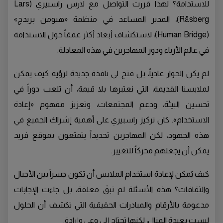
للاستدامة؟ لهذا قررت التواصل مع لارس راسبيري (Lars
Råsberg)، المدير المساعد في منظمة «هيومن بريدچ»
(Human Bridge)، لاستكشاف أبعاد أكثر عمقاً حول الاستدامة
في عالم الأزياء ودور المهاجرين في هذه المعادلة.
لم يكن الحوار عادياً، بل فتح لي نافذة جديدة لرؤية كيف يمكن
لملابسنا القديمة، التي نعتبرها بلا قيمة، أن تلعب دوراً في
تحسين البيئة، ودعم المجتمعات، وتعزيز مفهوم «إعادة
الاستخدام». كان تركيز راسبيري على أهمية إشراك الجميع في
هذه الجهود، لكن المهاجرين تحديداً يتمتعون بموقع فريد
يمكن أن يجعلهم محركاً للتغيير.
كيف يُمكن لإعادة استخدام الملابس أن تكون جسراً بين الأجيال
والثقافات؟ هذه الأسئلة لم تبقَ معلقة، بل جاءت الإجابات
مدعومة بالأرقام والمبادرات الحقيقية التي تكشف أن الحلول
ليست بعيدة المنال، لكنها تحتاج إلى وعيٍ وإرادة.