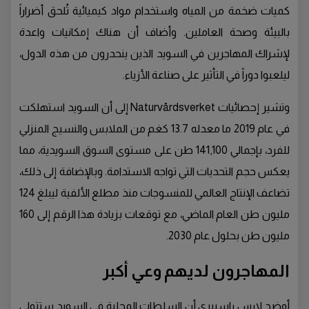
كميات ضخمة من المياه واستخدام مواد كيميائية تُلحق أضراراً
بالبيئة وصحة العاملين. وأضاف أن هناك إمكانيات واعدة
لإشراك المهاجرين في السويد الذين ينحدرون من هذه الدول،
ليلعبوا دوراً في التأثير على صناعة الأزياء.
وتشير إحصائيات Naturvårdsverket إلى أن السويد استهلكت
في عام 2019 ما معدله 13.7 كغم من الملابس والنسيج المنزلي
للفرد، بإجمالي 141,100 طن على مستوى السوق السويدية، مما
يعكس حجم التحديات التي تواجه الاستدامة. وبالإضافة إلى ذلك،
تضاعف الإنتاج العالمي للمنسوجات منذ مطلع الألفية ليبلغ 124
مليون طن العام الماضي، مع توقعات بزيادة هذا الرقم إلى 160
مليون طن بحلول عام 2030.
المهاجرون لديهم وعي أكبر
أوضح لارس راسبيري أن السلطات المحلية في السويد ستتولى