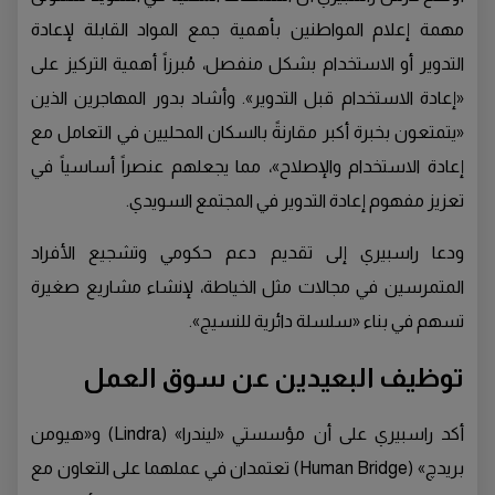
مهمة إعلام المواطنين بأهمية جمع المواد القابلة لإعادة
التدوير أو الاستخدام بشكل منفصل، مُبرزاً أهمية التركيز على
«إعادة الاستخدام قبل التدوير». وأشاد بدور المهاجرين الذين
«يتمتعون بخبرة أكبر مقارنةً بالسكان المحليين في التعامل مع
إعادة الاستخدام والإصلاح»، مما يجعلهم عنصراً أساسياً في
تعزيز مفهوم إعادة التدوير في المجتمع السويدي.
ودعا راسبيري إلى تقديم دعم حكومي وتشجيع الأفراد
المتمرسين في مجالات مثل الخياطة، لإنشاء مشاريع صغيرة
تسهم في بناء «سلسلة دائرية للنسيج».
توظيف البعيدين عن سوق العمل
أكد راسبيري على أن مؤسستي «ليندرا» (Lindra) و«هيومن
بريدچ» (Human Bridge) تعتمدان في عملهما على التعاون مع