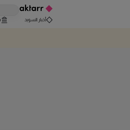
أخبار السويد
س