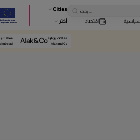
Cities
ياسية
اقتصاد
أكثر
مقالات برعاية
مقالات بر
almö stad
Alak and Co