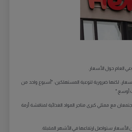
وعي العام حول الأسعار.
 على الأسعار، لكنها ضرورية لتوعية المستهلكين: "أسبوع واحد من
ت أوسع."
عبي، أعلنت وزيرة المالية إليزابيث سفانتيسون (M) ووزير شؤون الريف بيتر كولغرين (KD) أنهما سيجتمعان مع ممثلي كبرى متاجر المواد الغذائية لمناقشة أزمة
 الأسعار ستواصل ارتفاعها في الأشهر المقبلة.