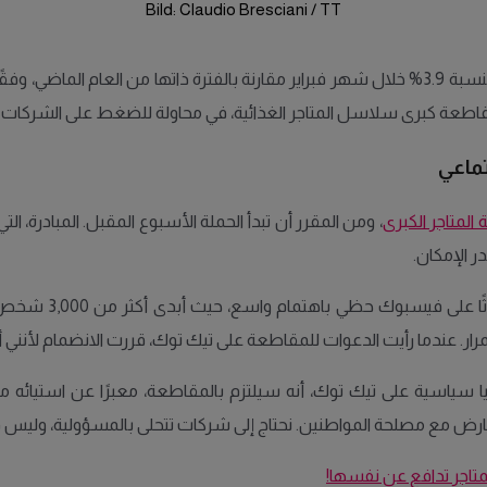
Bild: Claudio Bresciani / TT
قاطعة كبرى سلاسل المتاجر الغذائية، في محاولة للضغط على الشركات 
ماعي
لمتاجر الكبرى
، ومن المقرر أن تبدأ الحملة الأسبوع المقبل. المبادرة، ا
ر الإمكان.
فيليبا ليند، 27 عام
رار. عندما رأيت الدعوات للمقاطعة على تيك توك، قررت الانضمام لأنني أعت
د، 32 عامًا، الذي يناقش قضايا سياسية على تيك توك، أنه سيلتزم بالمقاطعة، معبرًا ع
يتعارض مع مصلحة المواطنين. نحتاج إلى شركات تتحلى بالمسؤولية، ولي
متاجر تدافع عن نفسها!