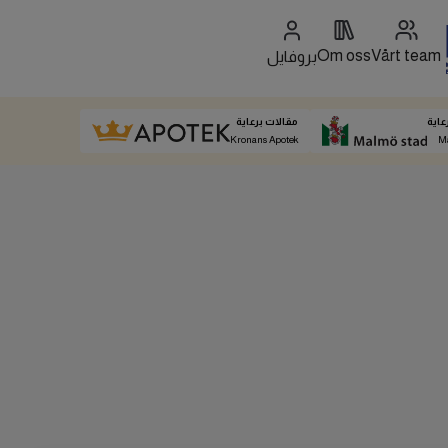
Om oss
Vårt team
بروفايل
عاية
مقالات برعاية
Kronans Apotek
M