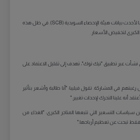
تستمر أسعار المواد الغذائية في الارتفاع، حيث سجلت زيادة بنسبة 3.9% خلال شهر فبراير مقارنة بالفترة ذاتها من العام الماضي، وفقًا لأحدث بيانات هيئة الإحصاء السويدية (SCB). في ظل هذه
الكبرى لتخفيض الأسعار.
لتي نشأت عبر تطبيق "تيك توك"، تهدف إلى تقليل الاعتماد على
ًا، إحدى المشاركات في الحملة، أطلقت حدثًا على فيسبوك حظي باهتمام واسع، حيث أبدى أكثر من 3,000 شخص رغبتهم في المشاركة. تقول فيليبا: "أنا طالبة وأشعر بتأثير
قد أنه علينا التحرك لإحداث تغيير."
ن استيائه من سياسات التسعير التي تتبعها المتاجر الكبرى: "الغذاء من
س فقط تبحث عن تعظيم أرباحها."