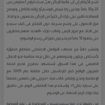
تشير الأرقام إلى أن غالبية الزبائن هنّ نساء تتراوح أعمارهن بين
28 و35 عاماً، ويخترن إما تبييض الوشم أو إزالته بالكامل. وتوضح
المعالجة بالليزر نيلي بارك أن كثيراً من الزبائن يندفعون نحو اتخاذ
قرار الحصول على وشم بسرعة، دون التفكير في كيف سيبدو
على الجلد مع مرور الزمن. وقالت بارك: «العديد منهم ينتظرون
حتى يبلغوا 18 عاماً ثم يشرعون فوراً في رسم الوشوم».
وتنتشر حالياً عبر منصات التواصل الاجتماعي مقاطع مصوّرة
لأشخاص يزيلون وشومهم، في ظل نزعة متنامية نحو الجمال
الطبيعي. في هذا السياق، يُستشهد بتصريح قديم لنجمة
تلفزيون الواقع كيم كارداشيان خلال مقابلة عام 2009 مع
الإعلامية ويندي ويليامز، قالت فيه: «عزيزتي، هل تضعين ملصقاً
على سيارة بنتلي؟». ويُستخدم هذا الاقتباس اليوم على تطبيق
تيك توك كرمز للابتعاد عن الوشوم.
من جانبها، ترى إيما سيفيرينسون، المحاضِرة في علم الموضة