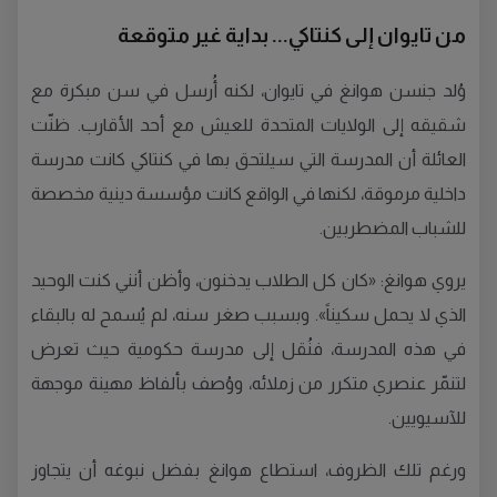
من تايوان إلى كنتاكي... بداية غير متوقعة
وُلد جنسن هوانغ في تايوان، لكنه أُرسل في سن مبكرة مع
شقيقه إلى الولايات المتحدة للعيش مع أحد الأقارب. ظنّت
العائلة أن المدرسة التي سيلتحق بها في كنتاكي كانت مدرسة
داخلية مرموقة، لكنها في الواقع كانت مؤسسة دينية مخصصة
للشباب المضطربين.
يروي هوانغ: «كان كل الطلاب يدخنون، وأظن أنني كنت الوحيد
الذي لا يحمل سكيناً». وبسبب صغر سنه، لم يُسمح له بالبقاء
في هذه المدرسة، فنُقل إلى مدرسة حكومية حيث تعرض
لتنمّر عنصري متكرر من زملائه، ووُصف بألفاظ مهينة موجهة
للآسيويين.
ورغم تلك الظروف، استطاع هوانغ بفضل نبوغه أن يتجاوز