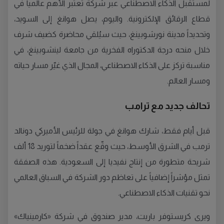
لمستقبل الذكاء الاصطناعي عبر شركة تعتبر الأهم عالمياً في
قطاع الرقائق الإلكترونية. واليوم، يصل هوانغ إلى السويد،
وتحديداً مدينة نورشوبينغ، حيث سيُلقي محاضرة كضيف شرف
خلال منحه درجة الدكتوراه الفخرية من جامعة لينشوبينغ، في
مناسبة تركز على الذكاء الاصطناعي، المجال الذي غيّر مسار حياته
ومسار العالم.
تحالف جديد مع ترامب
قبل أيام فقط، شارك هوانغ في جولة للرئيس الأميركي دونالد
ترمب في الشرق الأوسط، حيث وقّع عقداً ضخماً لتوريد 18 ألف
شريحة متطورة من إنتاج نفيديا إلى السعودية. هذه الصفقة
تمثل مؤشراً إضافياً على تعاظم دور الشركة في السباق العالمي
نحو تقنيات الذكاء الاصطناعي.
ويرى كريستوفر باريت، مدير صندوق في شركة «كارمينياك»