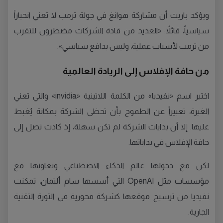
ويؤكد باريت أن مشاركة هوانغ في جولة ترمب لا تعني انحيازاً
سياسياً، قائلاً: «العديد من قادة الشركات مضطرون للتقرب
من ترمب لأسباب عملية، وليس بدافع سياسي».
من حافة الإفلاس إلى الريادة العالمية
اختير اسم «نفيديا» من الكلمة اللاتينية «invidia» والتي تعني
الغيرة، تعبيراً عن الطموح بأن تحظى الشركة بمكانة يُغبط
عليها. إلا أن بدايات الشركة لم تكن سهلة، إذ كادت تصل إلى
حافة الإفلاس في بداياتها.
لكن مع دخولها عالم الذكاء الاصطناعي وتعاونها مع
مؤسسات مثل OpenAI التي أسسها سام ألتمان، تمكنت
نفيديا من ترسيخ موقعها كشركة محورية في الثورة التقنية
الجارية.