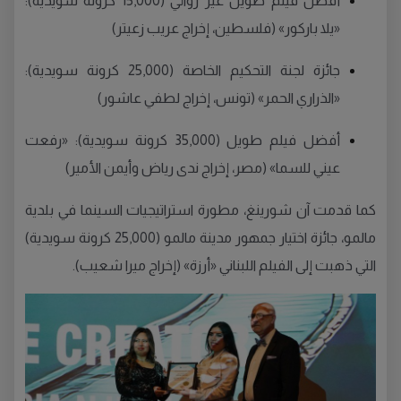
أفضل فيلم طويل غير روائي (15,000 كرونة سويدية):
«يلا باركور» (فلسطين، إخراج عريب زعيتر)
جائزة لجنة التحكيم الخاصة (25,000 كرونة سويدية):
«الذراري الحمر» (تونس، إخراج لطفي عاشور)
أفضل فيلم طويل (35,000 كرونة سويدية): «رفعت
عيني للسما» (مصر، إخراج ندى رياض وأيمن الأمير)
كما قدمت آن شورينغ، مطورة استراتيجيات السينما في بلدية
مالمو، جائزة اختيار جمهور مدينة مالمو (25,000 كرونة سويدية)
التي ذهبت إلى الفيلم اللبناني «أرزة» (إخراج ميرا شعيب).