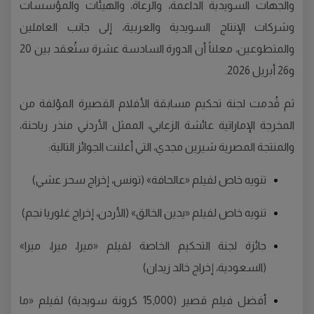
والجهات السويدية الداعمة، والرعاة، والهيئات والمؤسسات
وشركات الإنتاج السويدية والعربية، إلى جانب العاملين
والمتطوعين، معلناً أن الدورة السادسة عشرة ستُعقد بين 20
و26 أبريل 2026.
ثم قُدمت لجنة تحكيم مسابقة الأفلام القصيرة المؤلفة من
المخرجة الإماراتية عائشة الزعابي، الممثل الأردني منذر رياحنة،
والمنتجة المصرية شيرين مجدي، التي أعلنت الجوائز التالية:
تنويه خاص لفيلم «عالحافة» (تونس، إخراج سحر عشي)
تنويه خاص لفيلم «يدين الخالق» (الأردن، إخراج غلوريا نجم)
جائزة لجنة التحكيم الخاصة لفيلم «ميرا، ميرا، ميرا»
(السعودية، إخراج خالد زيدان)
أفضل فيلم قصير (15,000 كرونة سويدية) لفيلم «ما