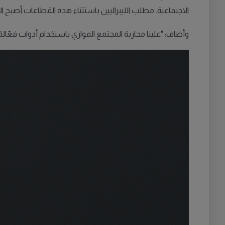
الاجتماعية. مطلب الليبراليين باستثناء هذه القطاعات أصبح الآ
وأضاف: "علينا محاربة المجتمع الموازي باستخدام أدوات فعّال