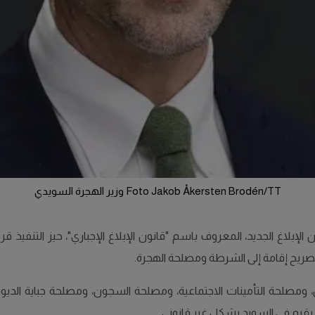
Foto Jakob Åkersten Brodén/TT وزير الهجرة السويدي
اغ الجديد، المعروف باسم "قانون الإبلاغ الإجباري"، حيز التنفيذ قريب
صريح إقامة إلى الشرطة ومصلحة الهجرة.
 ومصلحة التأمينات الاجتماعية، ومصلحة السجون، ومصلحة جباية الدي
يقيم في السويد بشكل غير قانوني.