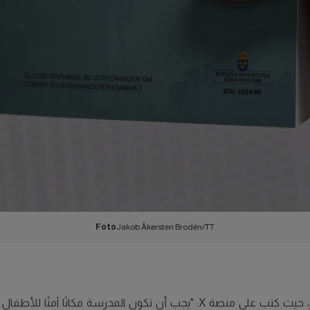
Foto
Jakob Åkersten Brodén/TT
عبّر زعيم حزب الليبراليين، يوهان بيرشون، عن ترحيبه بالقرار، حيث كتب على منصة 