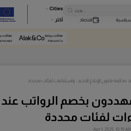
Cities
ياسية
اقتصاد
أكثر
مقالات برعاية
مقالات بر
almö stad
Alak and Co
الفة قانون الإبلاغ الجديد.. واستثناءات لفئات محددة
ددون بخصم الرواتب عند م
ناءات لفئات محددة
Apr 1, 2025, 10:19 A