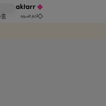
أخبار السويد
س