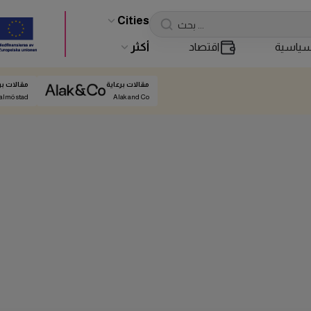
Cities
ياسية
اقتصاد
أكثر
مقالات برعاية
مقالات بر
almö stad
Alak and Co