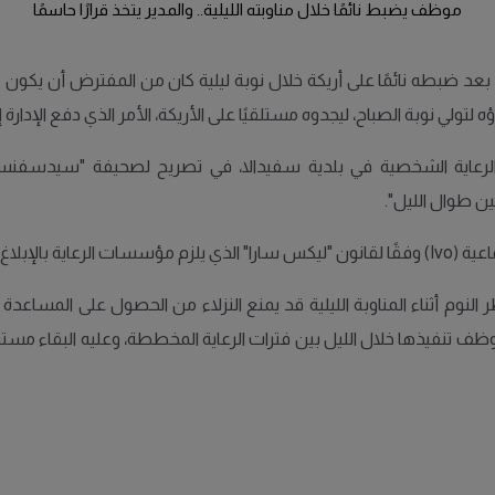
موظف يضبط نائمًا خلال مناوبته الليلية.. والمدير يتخذ قرارًا حاسمًا
بطه نائمًا على أريكة خلال نوبة ليلية كان من المفترض أن يكون مستيق
ولي نوبة الصباح، ليجدوه مستلقيًا على الأريكة، الأمر الذي دفع الإدارة إلى
رعاية الشخصية في بلدية سفيدالا، في تصريح لصحيفة "سيدسفنسكان":
ن طوال الليل".
 سلامة النزلاء.
نوم أثناء المناوبة الليلية قد يمنع النزلاء من الحصول على المساعدة 
ف تنفيذها خلال الليل بين فترات الرعاية المخططة، وعليه البقاء مست