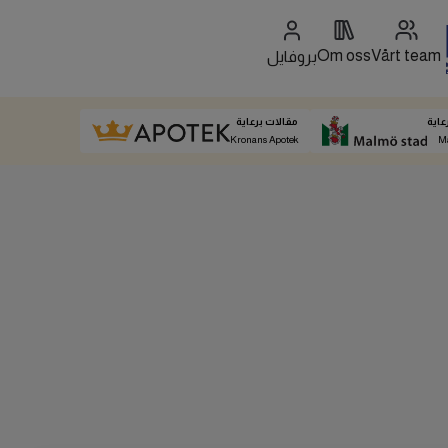
Om oss
Vårt team
بروفايل
عاية
مقالات برعاية
Kronans Apotek
M