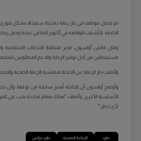
تم فصل موظف في دار رعاية بمدينة سفيدالا بشكل فوري بعد ض
الخاصة. اكتُشفت الواقعة في أكتوبر الماضي عندما وصل زملاؤه لت
وقال ماتس أولسون، مدير منطقة الخدمات الاجتماعية وال
مستيقظين من أجل توفير الرعاية والدعم المطلوبين للمقيمي
وأبلغت دار الرعاية عن الحادثة لمفتشية الرعاية الصحية والاجتماعية (Ivo) وفقًا لقانون "ليكس سارا" الذي يلزم مؤسسات الرعاية بالإبلاغ عن أي تقصير يمكن أن يهدد
وأوضح أولسون أن الحادثة تُعتبر سابقة من نوعها، وأن خطر ال
الأساسية الأخرى. وأضاف: "هناك مهام محددة يجب على الموظ
لأي خطر."
طرد
الرعاية الصحية
طرد حراس