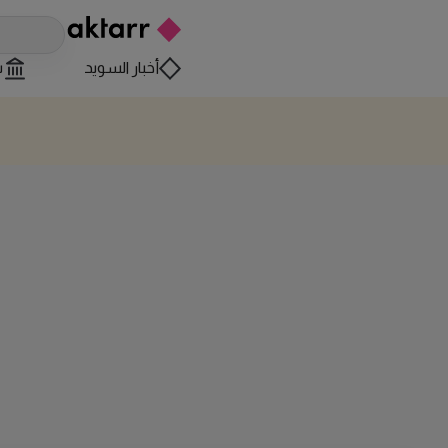
أخبار السويد
س