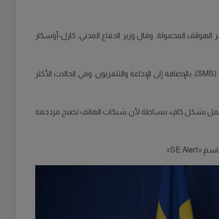
الهواتف المحمولة. وقال وزير الدفاع المدني، كارل-أوسكار
حالياً، يمكن إصدار التحذيرات بشأن الحوادث الخطيرة، المعروفة باسم «رسالة هامة إلى العامة» (VMA)، عبر الرسائل النصية القصيرة (SMS)، بالإضافة إلى الإذاعة والتلفزيون. وفي الحالات الأكثر
 لا تعمل بشكل كافٍ، ببساطة لأن شبكات الهاتف تصبح مزدحمة