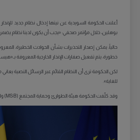
أعلنت الحكومة السويدية عن نيتها إدخال نظام جديد للإنذار
بوهلين، خلال مؤتمر صحفي: «يجب أن يكون لدينا نظام يضمن
خطورة، يتم تفعيل صفارات الإنذار الخارجية المعروفة بـ«هيسا
لكن الحكومة ترى أن النظام القائم عبر الرسائل النصية يعان
للغاية».
وقد كلّفت الحكومة هيئة الطوارئ وحماية المجتمع (MSB) والهيئة السويدية للبريد والاتصالات (PTS) بتنفيذ نظام جديد للإنذار يُعرف باسم «SE Alert».