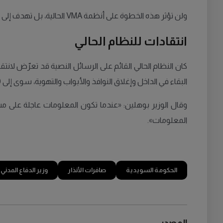
ولن تؤثر هذه الخطوة على أنظمة VMA الحالية، بل تهدف إلى توفير قناة إضافية لتعزيز إيصال التحذيرات.
انتقادات للنظام الحالي
كان النظام الحالي القائم على الرسائل النصية قد تعرّض لانتق
البقاء في الداخل وإغلاق النوافذ والأبواب والتهوية، سوى إلى 40 ألف شخص، بسبب ازدحام شبكات الهاتف المحمول، وفقاً لما نقلته
وقال الوزير بوهلين: «عندما تكون المعلومات عاجلة على 
المعلومات».
الحكومة السويدية
صافرات الأنذار
وزير الدفاع المدني