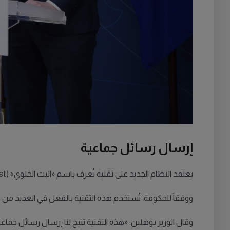
إرسال رسائل جماعية
يعتمد النظام الجديد على تقنية تُعرف باسم «البث الخلوي» (Cell Broadcast)، بدلاً من الرسائل النصية، وهي تقنية لا تتأثر بمحدودية سعة شبكات الهاتف المحمول.
ووفقاً للحكومة، تُستخدم هذه التقنية بالفعل في العديد من 
وقال الوزير بوهلين: «هذه التقنية تتيح لنا إرسال رسائل جم