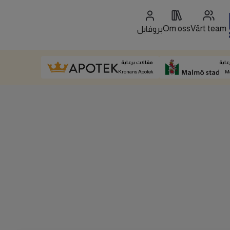
Om oss
Vårt team
بروفايل
عاية
مقالات برعاية
Kronans Apotek
M