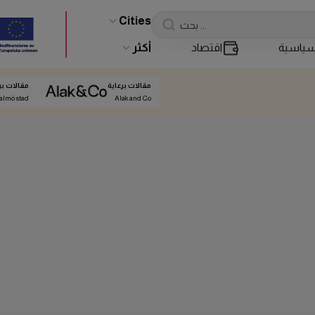
Cities
ياسية
اقتصاد
أكثر
مقالات برعاية
مقالات بر
almö stad
Alak and Co