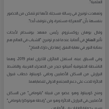
العلمية".
وتعهدت تونبرج في رسالة مسجلة، لأنها لم تتمكن من الحضور
بنفسها، بأن "المعركة مستمرة، ولن نتوقف أبدا".
وقال يوهان روكستروم، رئيس معهد بوتسدام لأبحاث
تأثير
المناخ
في ألمانيا، عندما قدم تونبرج: "الشباب في العالم هم
بمثابة النور في نهاية النفق. إنها جان دارك المناخ".
وفي السياق عينه، استغل الفائزان الآخران لعام 2019، وهما
الناشطة الحقوقية أميناتو حيدر من الصحراء الغربية، والناشط
البرازيلي من السكان الأصليين ودافي كوبيناوا، خطاب قبول
الجائزة للحث على دعم المجتمع الدولي لقضاياهما.
ومنح كوبيناوا، وهو عضو من قبيلة "يانومامي" من السكان
الأصليين في البرازيل، الجائزة وهو من "رابطة هوتوكارا يانومامي"
بسبب حماية الغابات في الأمازون.