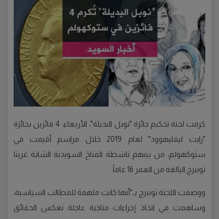
كرمت لجنة تحكيم جائزة "نوبل البديلة"، الأربعاء، 4 فائزين بجائزة
"رايت ليفليهوود" لعام 2019 خلال مراسم أقيمت في
ستوكهولم، من بينهم ناشطة المناخ السويدية الشابة غريتا
تونبرج اليالغة من العمر 16 عاماً.
ووصفت اللجنة تونبرج بـ"أنها كانت ملهمة للمطالب السياسية،
وساهمت في اتخاذ إجراءات مناخية عاجلة تعكس الحقائق