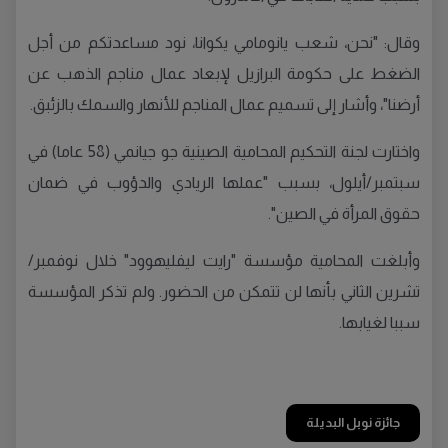
وقال: "نحن، شعب يانومامي يكوانا، نود مساعدتكم من أجل
الضغط على حكومة البرازيل لإبعاد عمال مناجم الذهب عن
أرضنا"، وأشار إلى تسميم عمال المناجم للأنهار والسمك بالزئبق.
واختارت لجنة التحكيم المحامية الصينية جو جيانمي (58 عاما) في
سبتمبر/أيلول، بسبب "عملها الريادي والدؤوب في ضمان
حقوق المرأة في الصين".
وأبلغت المحامية مؤسسة "رايت ليفليهوود" خلال نوفمبر/
تشرين الثاني بأنها لن تتمكن من الحضور. ولم تذكر المؤسسة
سببا لغيابها.
جائزة نوبل البديلة