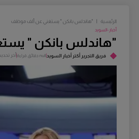
الرئيسية
|
"هاندلس بانكن " يستغني عن ألف موظف
أخبار-السويد
"هاندلس بانكن " يست
أخر تحدي
فريق التجرير أكتر أخبار السويد
null دقائق قراءة