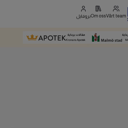
Om oss
Vårt team
بروفايل
عاية
مقالات برعاية
Kronans Apotek
M