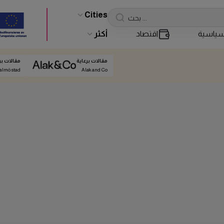
Cities
ياسية
اقتصاد
أكثر
مقالات برعاية
مقالات بر
almö stad
Alak and Co