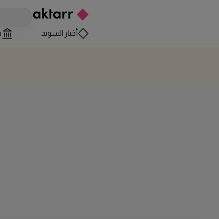
أخبار السويد
س