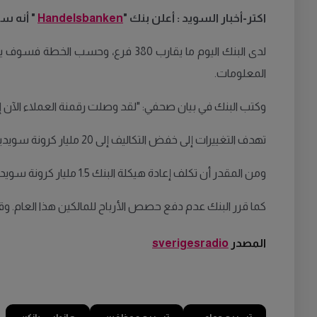
اكتر-أخبار السويد : أعلن بنك "
Handelsbanken
" أنه س
لدى البنك اليوم ما يقارب
380
فرع، وحسب الخطة فسوف يتم
المعلومات
.
وكتب البنك في بيان صحفي
: "
لقد وصلت رقمنة العملاء الآن 
تهدف التغييرات إلى خفض التكاليف إلى
20
مليار كرونة سويدي
ومن المقدر أن تكلف إعادة هيكلة البنك
1.5
مليار كرونة سويدي
كما قرر البنك عدم دفع حصص الأرباح للمالكين هذا العام
.
وقر
المصدر
sverigesradio