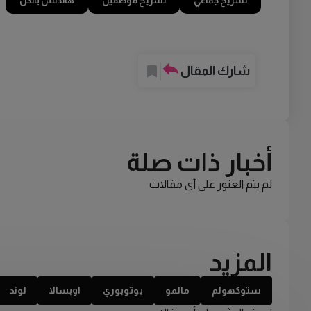
تسريح جماعي
تسريح موظفين
هاندلس بانكن
شارك المقال
أخبار ذات صلة
لم يتم العثور على أي مقالات
المزيد
ستوكهولم
مالمو
يوتوبوري
اوبسالا
لوند