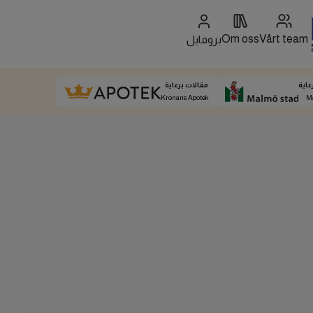
Om oss
Vårt team
بروفايل
عاية
مقالات برعاية
Kronans Apotek
M