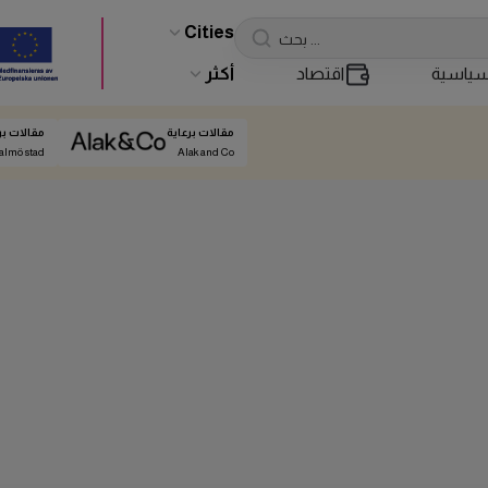
Cities
ياسية
اقتصاد
أكثر
مقالات برعاية
مقالات بر
almö stad
Alak and Co