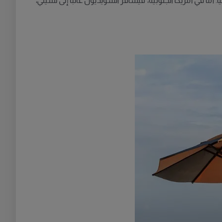
ما في أمريكا الجنوبية، فيسافر السويديون غالباً إلى تشيلي،