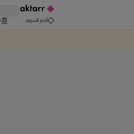
أخبار السويد
س