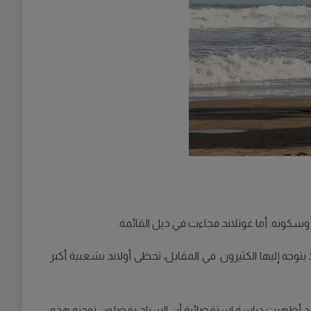
وسكونه. أما غوتلاند فجاءت في ذيل القائمة.
يتوجه إليها الكثيرون. في المقابل، تحظى أولاند بشعبية أكبر
 وقد أظهرت دراسة استقصائية أن السياح يفضلون توجيه هذه