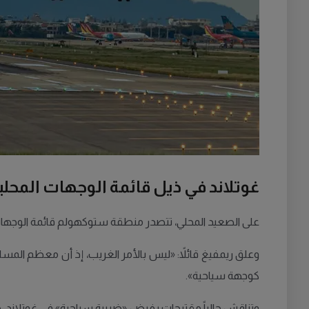
غوتلاند في ذيل قائمة الوجهات المحلي
على الصعيد المحلي، تتصدر منطقة ستوكهولم قائمة الوجه
وعلق ريمفيغ قائلاً: «ليس بالأمر الغريب، إذ أن معظم المسافر
كوجهة سياحية».
وتناقش حالياً مقترحات بفرض «ضريبة سياحية» في غوتلاند، 