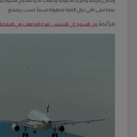
وتظل إفريقيا وأمريكا الجنوبية وجهات نادرة للسياح السويديين
بينما تبقى باقي دول القارة مجهولة نسبياً، حسب ريمفيغ.
اقرأ أيضاً:
من السويد إلى الشمس: هذه الوجهات هي المف