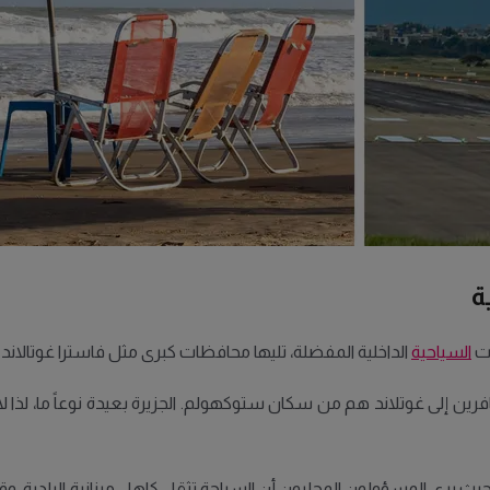
ة
ات
السياحية
الداخلية المفضلة، تليها محافظات كبرى مثل فاسترا غوتالاند 
ين إلى غوتلاند هم من سكان ستوكهولم. الجزيرة بعيدة نوعاً ما، لذا لا 
حيث يرى المسؤولون المحليون أن السياحة تثقل كاهل ميزانية البلدية.