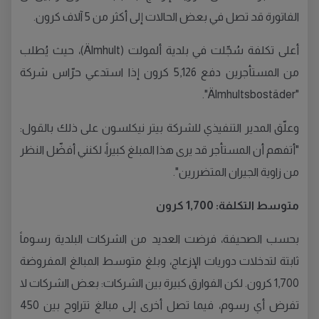
الفاتورة قد تصل في بعض الحالات إلى أكثر من 5 آلاف كرون.
أعلى تكلفة سُجّلت في بلدية ألمولت (Älmhult)، حيث يُطلب
من المستأجرين دفع 5,126 كرون إذا استدعي حرّاس شركة
"Älmhultsbostäder".
وعلّق المدير التنفيذي للشركة بيتر نيكلسون على ذلك بالقول:
"أتفهم أن المستأجر قد يرى هذا المبلغ كبيراً، لكنني أفضّل النظر
من زاوية الجيران المتضررين".
متوسط التكلفة: 1,700 كرون
بحسب الصحيفة، فرضت العديد من الشركات البلدية رسوماً
ثابتة لتدخلات دوريات الإزعاج، وبلغ متوسط المبالغ المفروضة
1,700 كرون. لكن الفوارق كبيرة بين الشركات: بعض الشركات لا
تفرض أي رسوم، فيما تصل أخرى إلى مبالغ تتراوح بين 450