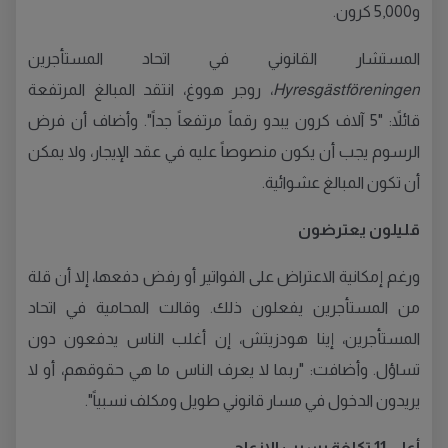
و5,000 كرون.
المستشار القانوني في اتحاد المستأجرين
Hyresgästföreningen
، روجر هووغ، انتقد المبالغ المرتفعة
قائلاً: "5 آلاف كرون يبدو رقماً مرتفعاً جداً". وأضاف أن فرض
الرسوم يجب أن يكون منصوصاً عليه في عقد الإيجار، ولا يمكن
أن تكون المبالغ عشوائية.
قليلون يعترضون
ورغم إمكانية الاعتراض على الفواتير أو رفض دفعها، إلا أن قلة
من المستأجرين يفعلون ذلك. وقالت المحامية في اتحاد
المستأجرين، إينا هودزيتش، إن أغلب الناس يدفعون دون
تساؤل. وأضافت: "ربما لا يعرف الناس ما هي حقوقهم، أو لا
يريدون الدخول في مسار قانوني طويل ومكلف نسبياً".
أعلى 11 تكلفة بسبب الإزعاج