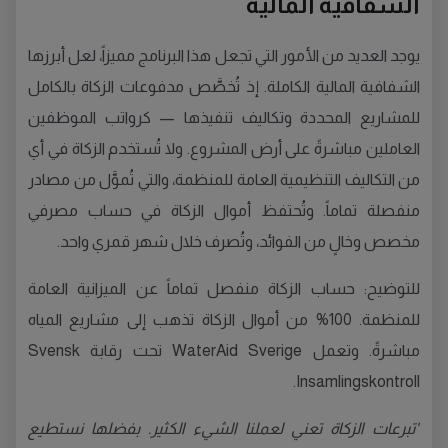
الشفافية المالية
يوجد العديد من الأمور التي تجعل هذا البرنامج مميزاً، لعل أبرزها
الشفافية المالية الكاملة. إذ تُخصَّص مدفوعات الزكاة بالكامل
للمشاريع المحددة وتكاليف تنفيذها — كرواتب الموظفين
العاملين مباشرةً على أرض المشروع. ولا تُستخدم الزكاة في أي
من التكاليف التنظيمية العامة للمنظمة، والتي تُموَّل من مصادر
منفصلة تماماً. وتُحتفظ أموال الزكاة في حساب مصرفي
مخصص وخالٍ من الفوائد، وتُصرف خلال شهر قمري واحد.
للتوضيح: حساب الزكاة منفصل تماماً عن الميزانية العامة
للمنظمة. 100% من أموال الزكاة تذهب إلى مشاريع المياه
مباشرةً. وتعمل WaterAid Sverige تحت رقابة Svensk
Insamlingskontroll.
"تبرعات الزكاة تعني لعملنا الشيء الكثير. بفضلها نستطيع