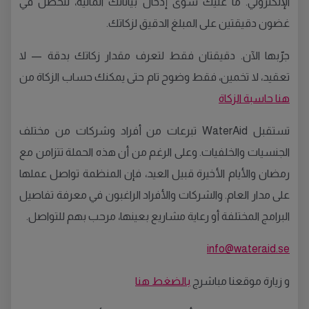
الإلكتروني. ما عليك سوى إدخال بياناتك المالية، لتحصل في
غضون دقيقتين على المبلغ الدقيق لزكاتك.
جرّبها الآن. دقيقتان فقط لتعرف مقدار زكاتك بدقة — لا
تعقيد، لا تخمين، فقط وضوح تام حتى يمكنك حساب الزكاة من
هنا
حاسبة الزكاة
تستقبل WaterAid تبرعات من أفراد وشركات من مختلف
الجنسيات والخلفيات. وعلى الرغم من أن هذه الحملة تتزامن مع
رمضان والأيام الأخيرة قبيل العيد، فإن المنظمة تواصل عملها
على مدار العام. والشركات والأفراد الراغبون في معرفة تفاصيل
البرامج المختلفة أو رعاية مشاريع بعينها، مرحب بهم للتواصل.
info@wateraid.se
و زيارة موقعنا مباشرج
بالضغط هنا