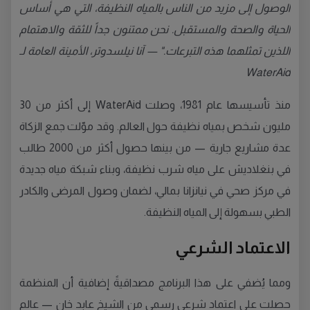
الوصول إلى مزيد من الناس بالمياه النظيفة، التي هي أساس
الحياة والصحة والمستقبل. نحن ممتنون جداً للثقة والاهتمام
اللذين تمثلهما هذه التبرعات." — آنا نيلسدوتر، الأمينة العامة لـ
WaterAid
منذ تأسيسها عام 1981، وصلت WaterAid إلى أكثر من 30
مليون شخص بمياه نظيفة حول العالم. وقد موّلت جمع الزكاة
عدة مشاريع جارية — من بينها حصول أكثر من 2000 طالب
في بنغلاديش على مياه شرب نظيفة، وبناء شبكة مياه جديدة
في مركز صحي في نيانزانا بمالي، لضمان وصول المرضى والكادر
الطبي بسهولة إلى المياه النظيفة.
الاعتماد الشرعي
ومما يُضفي على هذا البرنامج مصداقيةً إضافية أن المنظمة
حصلت على اعتماد شرعي رسمي من الشيخ عابد خان — عالم