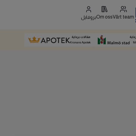
Om oss
Vårt team
بروفايل
عاية
مقالات برعاية
Kronans Apotek
M