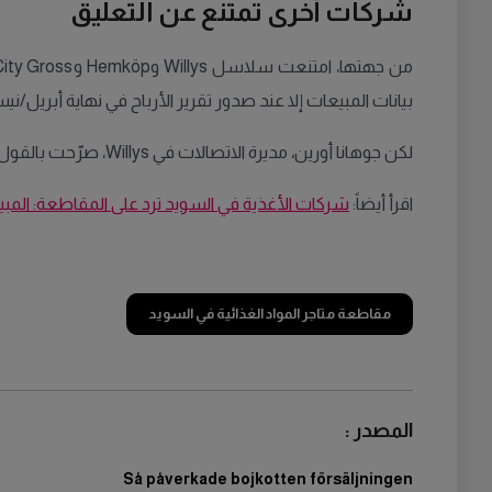
شركات أخرى تمتنع عن التعليق
بيانات المبيعات إلا عند صدور تقرير الأرباح في نهاية أبريل/ني
لكن جوهانا أورين، مديرة الاتصالات في Willys، صرّحت بالقول: «ما سمعته من الفروع أن عدد الزبائن كان جيداً في المتاجر حتى خلال الأسبوع الماضي».
اقرأ أيضاً:
شركات الأغذية في السويد ترد على المقاطعة: المبيع
مقاطعة متاجر المواد الغذائية في السويد
المصدر :
Så påverkade bojkotten försäljningen