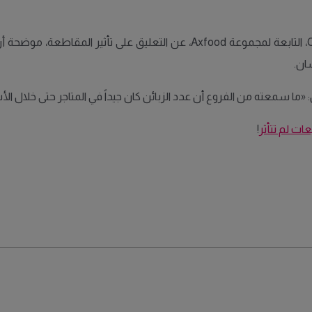
من جهتها، امتنعت سلاسل Willys وHemköp وCity Gross، التابعة لمجموعة ood
سان.
ات لم تتأثر
!