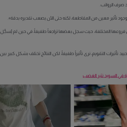
 صرف الرواتب.
Ic بأن التأثير كان متفاوتاً بين فروعها المختلفة، حيث سجل بعضها تراجعاً طفيفاً، في
 فيلين بياركه من قسم الاتصالات في Ica: «بعد تحييد تأثيرات التقويم، نرى تأثيراً طفيفاً، لكن النت