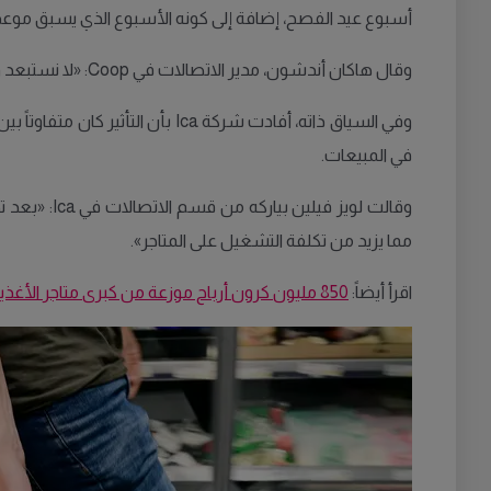
أسبوع عيد الفصح، إضافة إلى كونه الأسبوع الذي يسبق موعد
وقال هاكان أندشون، مدير الاتصالات في Coop: «لا نستبعد وجود تأثير معين من المقاطعة، لكنه حتى الآن يصعب تقديره بدقة».
وفي السياق ذاته، أفادت شركة a
في المبيعات.
وقالت لويز
مما يزيد من تكلفة التشغيل على المتاجر».
اقرأ أيضاً:
850 مليون كرون أرباح موزعة من كبرى متاجر الأغذية في السويد تثير الغضب