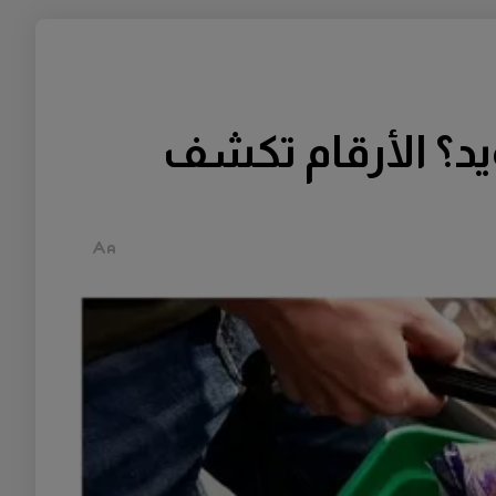
د؟ الأرقام تكشف