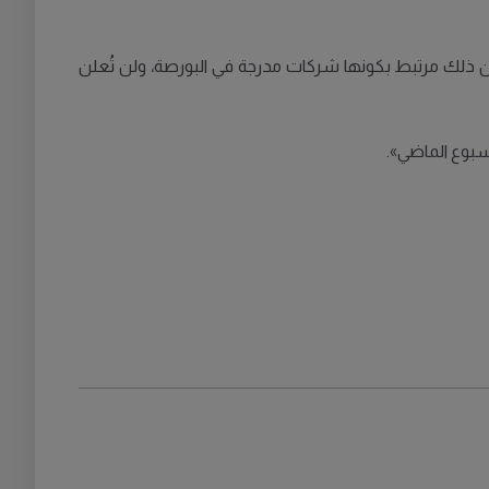
Axf، عن التعليق على تأثير المقاطعة، موضحة أن ذلك مرتبط بكونها شركات مدرجة في البورصة، ولن تُعلن