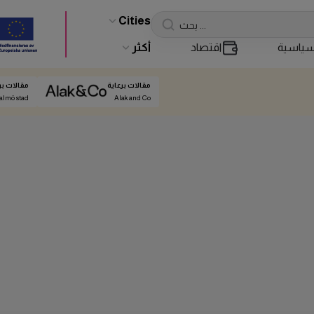
Cities
ياسية
اقتصاد
أكثر
مقالات برعاية
مقالات بر
almö stad
Alak and Co