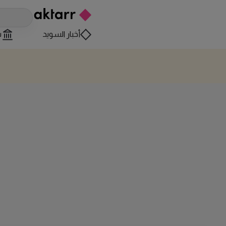
أخبار السويد
س