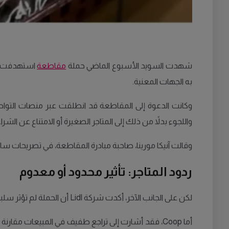
شهدت السويد الأسبوع الماضي حملة
مقاطعة
استهدفت سلاس
به الجهات المعنية.
وكانت الدعوة إلى المقاطعة قد انطلقت عبر منصات التواصل
واللجوء بدلاً من ذلك إلى المتاجر الصغيرة أو الامتناع عن الشراء 
وقالت آنيكا مورينا، صاحبة مبادرة المقاطعة، في تصريحات س
ردود المتاجر: تأثير محدود أو معدوم
لكن على الجانب الآخر، أكدت شركة Lidl أن الحملة لم تؤثر سلباً على حجم مبيعاتها، حيث قالت المتحدثة باسم الشركة، إينغريد أرينيل: «لم يكن هناك أي تأثير سلبي على مبيعاتنا».
أما Coop، فقد أشارت إلى تراجع طفيف في المبيعات مقا