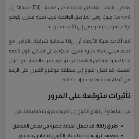
يغطي التحذير المناطق الممتدة من مدينة (Ed) شمالًا إلى
(Lerum) جنوبًا. وفي المناطق الواقعة غرب بحيرة فينرن، يُتوقع
تراكم الثلوج بارتفاع يصل إلى 10 سنتيمترات.
كما أفادت هيئة الأرصاد أن رياحًا شمالية شرقية، بالتزامن مع
دفء نسبي لمياه بحيرة فينرن، ستؤدي إلى تشكل ثلوج كثيفة
تتحرك نحو المناطق الواقعة غرب وجنوب غرب البحيرة. مع حلول
المساء، قد تصل الثلوج إلى منطقة غوتنبرغ الكبرى، على الرغم
من أنها لا تشملها التحذيرات الحالية.
تأثيرات متوقعة على المرور
من المتوقع أن تؤدي الثلوج إلى ظروف مرورية صعبة تشمل:
طرق زلقة
: قد تجعل القيادة خطرة في بعض المناطق.
ضعف الرؤية
: نتيجة لتطاير الثلوج وانخفاض مستوى