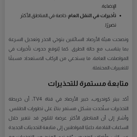
الإضاءة.
تأخيرات في النقل العام
: خاصة في المناطق الأكثر
تضررًا.
ونصحت هيئة الأرصاد السائقين بتوخي الحذر وتعديل السرعة
بما يتناسب مع حالة الطرق. كما يُتوقع حدوث تأخيرات في
المواصلات العامة، ما يستدعي من الركاب الاستعداد مسبقًا
للتغييرات المحتملة.
متابعة مستمرة للتحذيرات
أكد بيتر كوندروب، خبير الأرصاد في قناة TV4، أن خريطة
التحذيرات ستُحدث بشكل مستمر بناءً على تطورات الطقس.
وأشار إلى أن المناطق الأكثر عرضة للثلوج قد تتغير خلال
الساعات القادمة، داعيًا المواطنين إلى متابعة التحديثات الجديدة
عن كثب. وأضاف كوندروب "قد نرى المزيد من التحذيرات مع