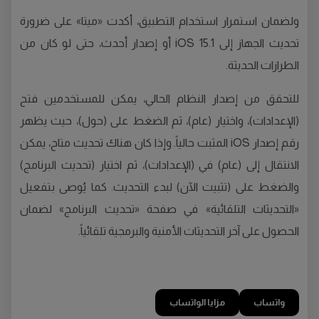
ولضمان استمرار استخدام التطبيق، أكدت «ميتا» على ضرورة
تحديث الجهاز إلى iOS 15.1 أو إصدار أحدث، حتى لو كان من
الطرازات الحديثة.
للتحقق من إصدار النظام الحالي، يمكن للمستخدمين فتح
(الإعدادات)، واختيار (عام)، ثم الضغط على (حول)، حيث يظهر
رقم إصدار iOS المثبت حالياً. وإذا كان هناك تحديث متاح، يمكن
الانتقال إلى (عام) في (الإعدادات)، ثم اختيار (تحديث البرنامج)
والضغط على (تثبيت الآن) لبدء التحديث. كما يُوصى بتفعيل
«التحديثات التلقائية» في صفحة «تحديث البرنامج» لضمان
الحصول على آخر التحديثات الأمنية والبرمجية تلقائياً.
واتساب
مزايا الواتساب