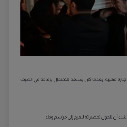
يسة ماريا في فاربيرغا، لتوديعه في جنازة مهيبة، بعدما كان يستعد للاحتفال بزفافه في الصيف
اء أن تتحول تحضيراته للفرح إلى مراسم وداع.