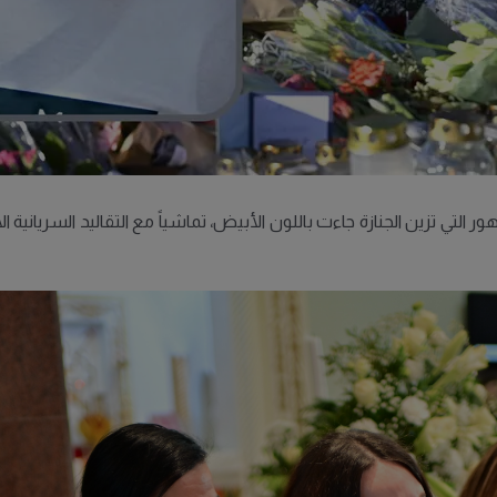
لتي تزين الجنازة جاءت باللون الأبيض، تماشياً مع التقاليد السريانية 