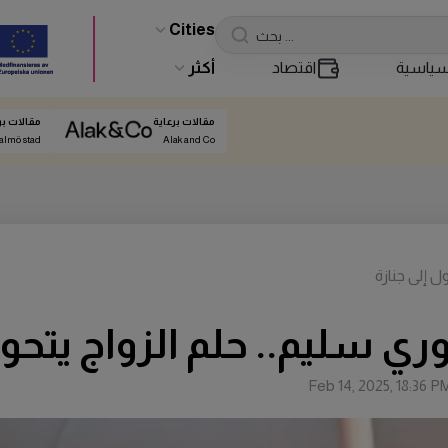
Cities
ياسية
اقتصاد
أكثر
مقالات برعاية
مقالات بر
almö stad
Alak and Co
 إلى جنازة
ي سليم.. حلم الزواج يتحول
Feb 14, 2025, 18:36 P