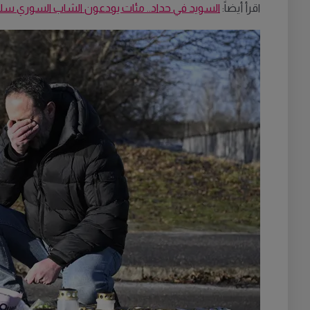
اقرأ أيضاً:
السويد في حداد.. مئات يودعون الشاب السوري سل