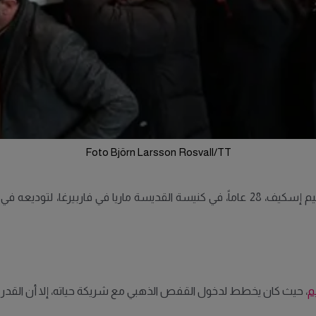
Foto Björn Larsson Rosvall/TT
وسط أجواء من الحزن والأسى، اجتمعت عائلة وأصدقاء سليم إسكيف، 28 عاماً، في كنيسة القد
م
، حيث كان يخطط لدخول القفص الذهبي مع شريكة حياته، إلا أن القدر ش