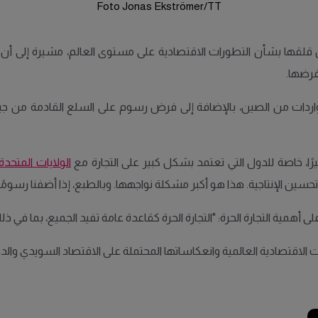
Foto Jonas Ekströmer/TT
زيرة المالية السويدية، إليزابيث سفانتيسون (M)، عن قلقها بشأن التطورات الاقتصادية على مستوى ا
رضها.
واردات من الصين، بالإضافة إلى فرض رسوم على السلع القادمة من جيرا
ًا، خاصة للدول التي تعتمد بشكل كبير على التجارة مع
الولايات المتحدة.
 تحسين الإنتاجية. هذا هو أكبر مشكلة نواجهها. وبالطبع، إذا أضفنا رسومً
لى أهمية التجارة الحرة: "التجارة الحرة كقاعدة عامة تفيد الجميع، بما في
الاقتصادية العالمية وانعكاساتها المحتملة على الاقتصاد السويدي والدو