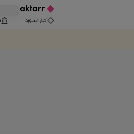
أخبار السويد
س