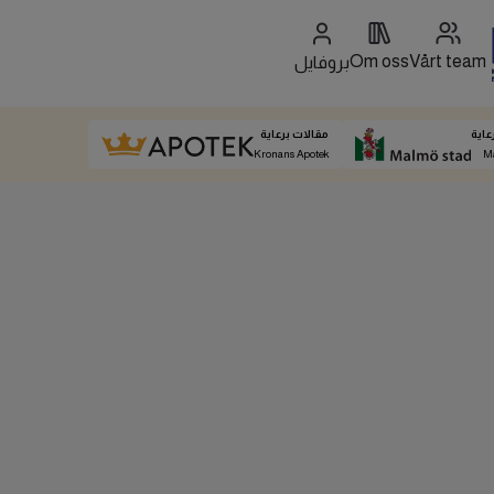
Om oss
Vårt team
بروفايل
عاية
مقالات برعاية
Kronans Apotek
M