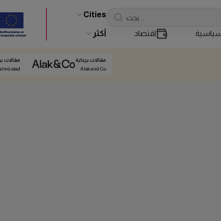
Cities
ياسية
اقتصاد
أكثر
مقالات برعاية
مقالات بر
almö stad
Alak and Co