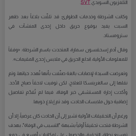
التلفزيون السويدي
SVT
.
وكانت الشرطة وخدمات الطوارئ قد تلقّت بلاغاً بعد ظهر
السبت يفيد بوقوع حريق داخل إحدى المنشآت في
سترومستاد.
وقال آدم إسحقسون سمارة، المتحدث باسم الشرطة: «وفقاً
للمعلومات الأولية، اندلع الحريق في ملابس إحدى المقيمات».
وتعرضت السيدة لإصابات بالغة صنّفت بأنها تُهدد حياتها، وتم
نقلها إلى سالغرينسكا للعلاج، لكن توفيت لاحقاً صباح الأحد.
وأكدت إدارة المستشفى خبر الوفاة، فيما لم تُقدّم تفاصيل
إضافية حول ملابسات الحادث. وقد تم إبلاغ ذويها.
ورغم أن التحقيقات الأولية تشير إلى أن الحادث كان عرضياً، إلا أن
الشرطة فتحت تحقيقاً أولياً بشبهة "التسبب في الوفاة"، بهدف
توسيع نطاق التحقيق والحصول على إمكانيات أوسع في جمع