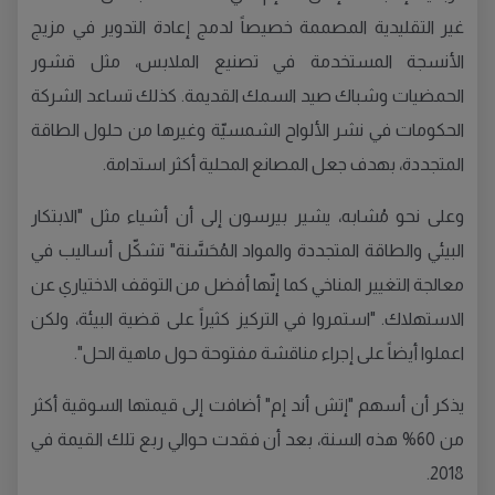
غير التقليدية المصممة خصيصاً لدمج إعادة التدوير في مزيج
الأنسجة المستخدمة في تصنيع الملابس، مثل قشور
الحمضيات وشباك صيد السمك القديمة. كذلك تساعد الشركة
الحكومات في نشر الألواح الشمسيّة وغيرها من حلول الطاقة
المتجددة، بهدف جعل المصانع المحلية أكثر استدامة.
وعلى نحو مُشابه، يشير بيرسون إلى أن أشياء مثل "الابتكار
البيئي والطاقة المتجددة والمواد المُحَسَّنة" تشكّل أساليب في
معالجة التغيير المناخي كما إنّها أفضل من التوقف الاختياري عن
الاستهلاك. "استمروا في التركيز كثيراً على قضية البيئة، ولكن
اعملوا أيضاً على إجراء مناقشة مفتوحة حول ماهية الحل".
يذكر أن أسهم "إتش أند إم" أضافت إلى قيمتها السوقية أكثر
من 60% هذه السنة، بعد أن فقدت حوالي ربع تلك القيمة في
2018.