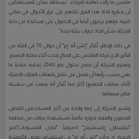
ملابس ما زالت صالحة للارتداء... ببساطة، يمكن للمستهلكين
أن يختاروا اتخاذ هذا القرار، لكنهم على غرار الأحوال في مناحي
كثيرة، فإنهم يرغبون أيضاً في الحصول على مساعدة من باعة
التجزئة، بشأن اتخاذ خيارات بيئية جيدة".
في ذلك الإطار، تُقَدِّر "إتش أند إم" أن حوالى 70 في المئة من
التأثير الذي تتركه الملابس على المناخ يحدث أثناء عملية التصنيع.
وتعتزم الشركة أن تصبح بحلول عام 2040، إيجابية مناخياً، ما
يعني بحسب رأيها أن تعمل على تقليل انبعاثات الغازات الدفيئة
(أثناء عمليات التصنيع) أكثر مما تُقَدّر أنه ينبعث من سلسلة
متاجر مبيعاتها.
وتشير الشركة إلى إنها واحدة من أكبر المستخدمين للقطن
العضوي والمعاد تدويره عالمياً، مستشهدة ببيانات من منظمة
"تيكستايل إكستشينج" (=حرفياً، "تبادل المنسوجات")غير
الربحية. إذ بدأت "إتش أند إم" في استكشاف بعض الأقمشة