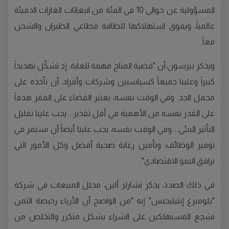
المسؤولية عن حوالى 10 في المئة من انبعاثات الغازات الدفيئة
عالمياً، ويفوق استهلاكها للطاقة قطاعي الطيران والشحن
معاً.
ويذكر بيرسون أن "قضية المناخ مهمة للغاية. إذ تشكّل تهديداً
كبيراً وعلينا جميعاً كسياسيين وشركات وأفراد، أن نأخذه على
محمل الجد. وفي الوقت نفسه، يعتبر القضاء على الفقر هدفاً
على القدر نفسه من الأهمية في أقل تقدير... يجب علينا تقليل
التأثير البيئي... وفي الوقت نفسه، يجب علينا أيضاً أن نستمر في
توفير الوظائف، وتأمين رعاية صحية أفضل وكل الأمور التي
ترافق النمو الاقتصادي".
في ذلك الصدد، يذكر تشارلز ألين، محلل المبيعات في شركة
"بلومبرغ إنتيليجنس" إنه "من الواضح أن الأزياء رخيصة الثمن
تشجع المستهلكين على الشراء بشكل متكرر والتخلص من