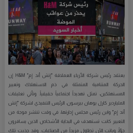
يعتقد رئيس شركة الأزياء العملاقة "إتش أند إم" H&M إن
الحركة المتنامية المتمثلة في ذم الاستهلاك وتعيير
المستهلكين، تمثل تهديداً اجتماعياً حقيقياً. وتأتي تعليقات
الملياردير كارل يوهان بيرسون، الرئيس التنفيذي لشركة "إتش
أند إم" وابن رئيس مجلس إدارتها، في وقت تنتشر موجة من
التعيير كانت تستهدف في البداية الأشخاص الذين يسافرون
جوّاً، وباتت الآن تطاول مزيداً من الصناعات. وقد جذبت تلك