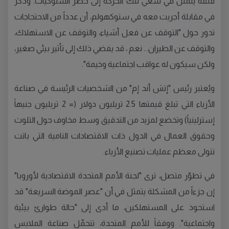
قلقه يتمثل في سعي تلك الحركة إلى حظر السلوكيات. وذكر
في مقابلة أجريت معه في ستوكهولم، أن عدداً من الاحتجاجات
تدور حول "التوقف عن فعل أشياء، والتوقف عن الاستهلاك،
والتوقف عن الطيران... نعم ، قد يفضي ذلك إلى تأثير بيئي صغير،
ولكن سيكون له عواقب اجتماعية وخيمة".
ويُعتبر رئيس "إتش أند إم" من الشخصيات الرئيسة في صناعة
الأزياء التي تبلغ قيمتها 2.5 تريليون دولار (= 2 تريليون جنيهاً
إسترلينياً) وتخضع لمزيد من التدقيق وسط مخاوف حول التلوث
وحقوق العمال في الدول ذات الاقتصادات النامية التي باتت
تتولى معظم عمليات تصنيع الأزياء.
في تطوّر متصل، ترى "لجنة الأمم المتحدة الاقتصادية لأوروبا"
إن جزءاً من المشكلة يتمثل في أن "عصر الموضة السريعة" قد
استحوذ على المستهلكين، ما أدى إلى "حالة طوارئ بيئية
واجتماعية". ووفقاً للأمم المتحدة، تتحمّل صناعة الملابس