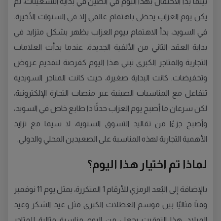
بينما بدأ الاحتفال بهذا اليوم في الصين في بداية التسعينات، لم
يكن يوم العزاب يحظى باهتمام عالمي إلا في السنوات الأخيرة.
في السويد، بدأ الاهتمام بيوم العزاب يظهر بشكل متزايد في
بداية العقد الثاني من الألفية الجديدة، عندما بدأت العلامات
التجارية والمتاجر الكبرى تبني هذا اليوم كفرصة لتقديم عروض
وتخفيضات. كانت البداية صغيرة، حيث كانت المتاجر السويدية
تتفاعل مع المناسبات الصينية عبر منصات التجارة الإلكترونية،
لكن سرعان ما أصبح يوم العزاب حدثًا ذا طابع خاص في السويد،
وأصبح جزءًا من تقاليد التسوق السنوية، لا سيما مع تزايد
الأهمية التجارية لهذه المناسبة على الصعيدين المحلي والدولي.
لماذا تم اختيار هذا اليوم؟
بالإضافة إلى البُعد الرمزي للأرقام 1 المتكررة، يمثل يوم 11 نوفمبر
وقتًا مثاليًا بين موسم العطلات الكبرى مثل عيد الشكر وعيد
الميلاد. هذا التوقيت يجعل من اليوم مناسبة مثالية للمتاجر