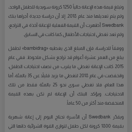
وتبلغ قيمة هذه الإعانة حالياً 1250 كرونة سويدية للطفل الواحد،
ولم يتم تعديلها منذ عام 2018. إلا أن دراسة جديدة أجراها بنك
Swedbank أظهرت أن القيمة الفعلية للإعانة آخذة في التراجع،
ولم تعد تغطي احتياجات الأطفال كما كانت في السابق.
ووفقاً للدراسة، فإن المبلغ الذي يغطيه «barnbidrag» لطفل
يبلغ من العمر عشرة أعوام قد تراجع بشكل ملحوظ. ففي عام
2015 كانت الإعانة تغطي ما يقرب من نصف احتياجات الطفل،
وانخفضت في عام 2018 لتغطي ما يزيد قليلاً عن 35 بالمئة، أما
هذا العام، فلا تغطي سوى نحو 25 بالمئة فقط من تلك
الاحتياجات. ويؤكد البنك أن الإعانة لم تكن بهذه القيمة
المنخفضة منذ أكثر من 50 عاماً.
ويقدّر Swedbank أن الأسرة تحتاج اليوم إلى إعانة شهرية
بقيمة 1800 كرونة لكل طفل لتوازي القوة الشرائية ذاتها التي