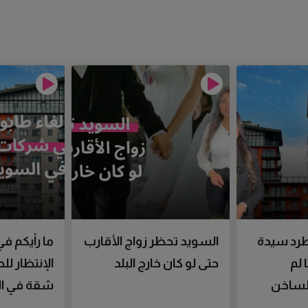
رد سيدة
السويد تحظر زواج الأقارب
ما رأيكم في
 لم
حتى لو كان خارج البلد
الإنتظار ل
الساخن
شقة في ال