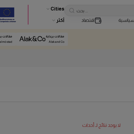
Cities
ياسية
اقتصاد
أكثر
مقالات برعاية
مقالات بر
almö stad
Alak and Co
لا يوجد نتائج لـ
أحداث