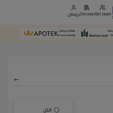
Om oss
Vårt team
بروفايل
عاية
مقالات برعاية
Kronans Apotek
M
الكل