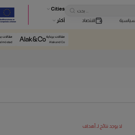
Cities
ياسية
اقتصاد
أكثر
مقالات برعاية
مقالات بر
almö stad
Alak and Co
لا يوجد نتائج لـ
أهداف