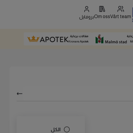
Om oss
Vårt team
بروفايل
عاية
مقالات برعاية
Kronans Apotek
M
الكل