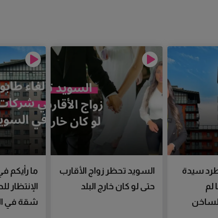
رد سيدة
السويد تحظر زواج الأقارب
ما رأيكم في
 لم
حتى لو كان خارج البلد
الإنتظار ل
الساخن
شقة في ال