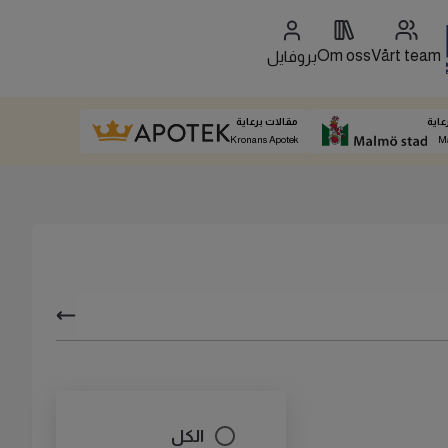
Om oss
Vårt team
بروفايل
عاية
مقالات برعاية
Kronans Apotek
M
الكل