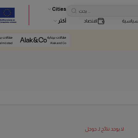
Cities
ياسية
اقتصاد
أكثر
مقالات برعاية
مقالات بر
almö stad
Alak and Co
لا يوجد نتائج لـ
جوجل