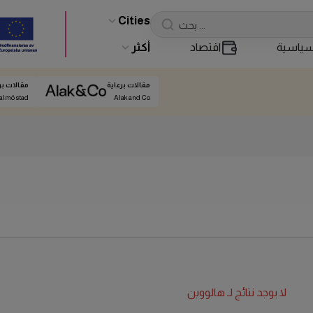
Cities
ياسية
اقتصاد
أكثر
مقالات برعاية
مقالات بر
almö stad
Alak and Co
لا يوجد نتائج لـ
هالووين