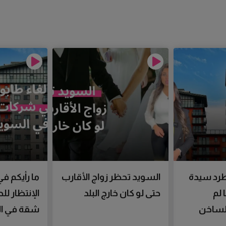
رد سيدة
السويد تحظر زواج الأقارب
ما رأيكم في
 لم
حتى لو كان خارج البلد
الإنتظار ل
الساخن
شقة في ال