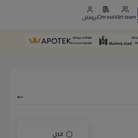
Om oss
Vårt team
بروفايل
عاية
مقالات برعاية
Kronans Apotek
M
الكل