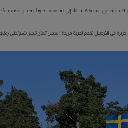
يمتد Stockholm Archipelago Trail بطول 270 كيلومتراً ع
جزيرة في الأرخبيل تقدم تجربة فريدة:
"بعض الجزر تتميز بشواطئ رملية،