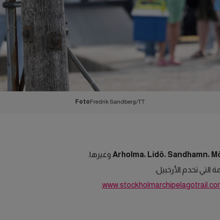
Foto
Fredrik Sandberg/TT
Arholma، Lidö، Sandhamn، Mö
وغيرها.
التي تخدم الأرخبيل.
.
www.stockholmarchipelagotrail.c