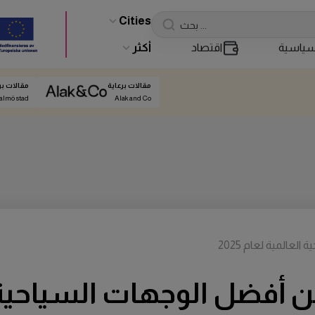
Cities
ياسية
اقتصاد
أكثر
مقالات برعاية
مقالات بر
almö stad
Alak and Co
المية لعام 2025
فضل الوجهات السياحية العا