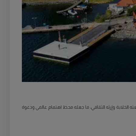
لم كواحد من أفضل 25 وجهة سياحية في العالم لعام 2025. يتميز الأرخبيل بطبيعته الخلابة وإرثه الثقافي، ما جعله محط اهتمام عالمي ودعوة