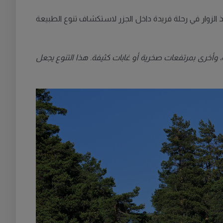
بر 21 جزيرة، من Arholma شمالاً إلى Landsort جنوباً. المسار مصمم ليأخذ الزوار في رحلة فريدة داخل الجزر لاستكشاف تنوع الطبيعة
 وأخرى بمرتفعات صخرية أو غابات كثيفة. هذا التنوع يجعل