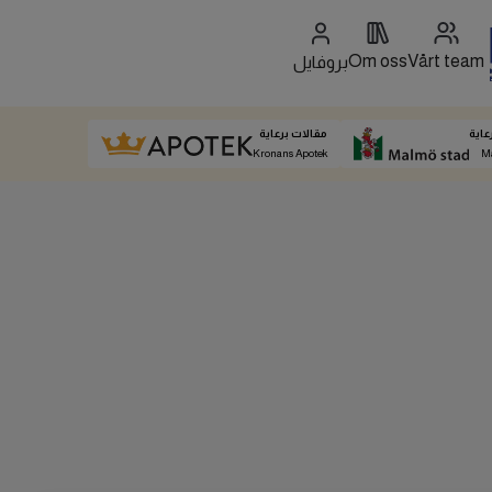
Om oss
Vårt team
بروفايل
عاية
مقالات برعاية
Kronans Apotek
M