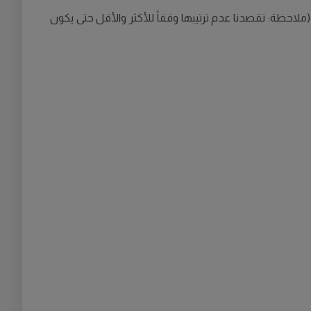
ّها، وفقاً لآخر إحصاء في 2022 والذي يتناول نتائج العام الماضي. (ملاحظة: تقصدنا عدم ترتيبها وفقاً للأكثر والأقل حتى يكون