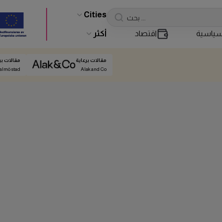
Cities
ياسية
اقتصاد
أكثر
مقالات برعاية
مقالات بر
almö stad
Alak and Co