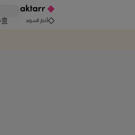
أخبار السويد
س