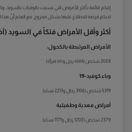
لديكم فرصة للاطلاع عليها بشكل ممزوج. مع العلم أنّ هذا الت
أكثر وأقل الأمراض فتكاً في السويد (آخ
الأمراض المرتبطة بالكحول:
2089 شخص (١٥٧٨ رجل و٥١١ امرأة)
وباء كوفيد-19
5319 شخص (3106 رجال و2213 نساء)
أمراض معدية وطفيلية
2379 شخص (1208 رجال و1171 نساء)