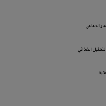
ز المناعي
تمثيل الغذائي
كية