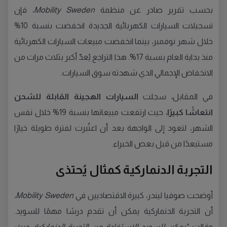
بحسب تقرير صادر عن منظمة
Mobility Sweden
، فإن
تسجيلات السيارات الكهربائية الجديدة انخفضت بنسبة 10%
خلال شهر نوفمبر، بينما انخفضت مبيعات السيارات الكهربائية
منذ بداية العام بنسبة 17%. هذا التراجع يُعدّ أكبر بثلاث مرات من
الانخفاض الإجمالي الذي شهدته سوق السيارات.
في المقابل، سجلت
السيارات الهجينة القابلة للشحن
انتعاشًا كبيرًا
، حيث ارتفعت مبيعاتها بنسبة 19% خلال نفس
الشهر، لتعود إلى الواجهة بعد أن اعتُبرت لفترة طويلة خيارًا
مستبعدًا من قبل بعض الخبراء.
التجربة الدنماركية كمثال يُحتذى
أوضحت صوفيا ليندر، كبيرة الاقتصاديين في
Mobility Sweden
،
أن التجربة الدنماركية يمكن أن تقدم درسًا مهمًا للسويد.
وقالت:
"يمكن للسويد الاستفادة من التجربة الدنماركية، حيث