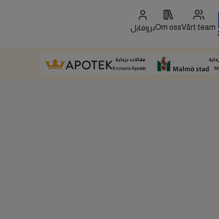
Om oss
Vårt team
بروفايل
عاية
مقالات برعاية
Kronans Apotek
M