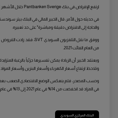
ارتفع الإقراض في بنك Pantbanken Sverige خلال الأشهر الستة الماضية، وازداد بنسبة 25% مسجلاً 526 مليون كرونة سويدية إضافية، وهذا الرقم أكبر من أي رقم في تاريخ البنك.
في حديثه حول الأمر، قال الخبير المالي في البنك بيتر سوندست
والحاجة إلى الاقتراض دقيقة ومباشرة" على حد تعبيره.
من العام الفائت 2021.
ونلاحظ ارتفاع أسعار الكهرباء وأسعار البنزين وأسعار المواد 
وحسب المصدر، فلم ينعكس الوضع الاقتصادي الصعب بعد في ع
في المزاد قد انخفضت من 14% في عام 2021 إلى 13% في عام 2022، وهذا يعني أنه يتم تحصيل ما يقرب من 87% من جميع القروض المقدمة.
البنك المركزي السويدي