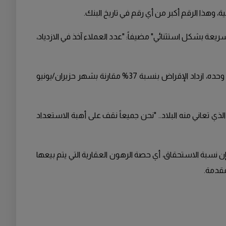
ريعة بشكل استثنائي" مضيفاً: "عدد العملاء آخذ في الازدياد،
ووفق ما نقل التلفزيون السويدي SVT، فقد زادت القروض بنسبة 18% خلال النصف الأول من العام الجاري 2022، وفي حزيران/يونيو وحده، ازداد الإقراض بنسبة 37% مقارنة بشهر حزيران/يونيو
ي زيادة الاستهلاك بعد وباء كوفيد-19، لكن أيضاً هي أحد آثار التضخم الذي تعاني منه البلاد.. "نحن جميعاً نقف على أهبة الاستعداد
سبة الاستحقاق، أي حصة الرهون العقارية التي يتم بيعها