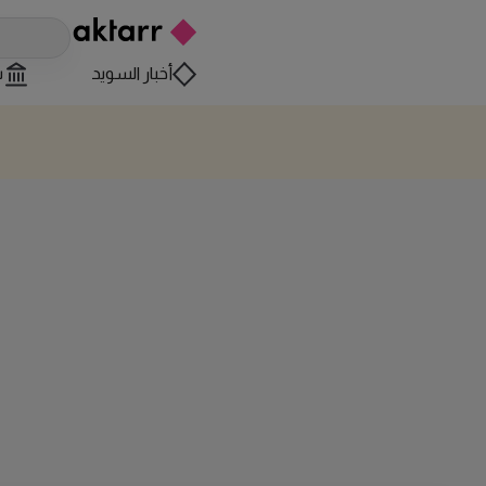
أخبار السويد
س