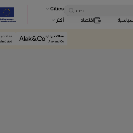
Cities
ياسية
اقتصاد
أكثر
مقالات برعاية
مقالات بر
almö stad
Alak and Co