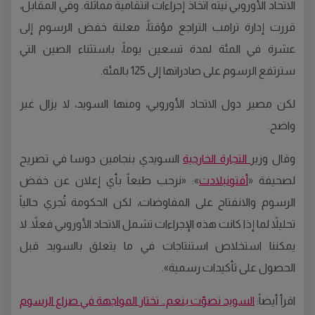
الاتحاد الأوروبي نيته اتخاذ إجراءات انتقامية مماثلة. وفي المقابل،
قررت إدارة ترامب التراجع مؤقتاً، معلنة خفض الرسوم إلى
عشرة في المئة لمدة تسعين يوماً، باستثناء الصين التي
سترتفع الرسوم على صادراتها إلى 125 بالمئة.
لكن مصير دول الاتحاد الأوروبي، ومنها السويد، لا يزال غير
واضح.
وقال وزير
التجارة الخارجية
السويدي بنجامين دوسا في تصريح
لصحيفة «
أفتونبلادت
»: «نرحب طبعاً بأي إعلان عن خفض
الرسوم والانفتاح على المفاوضات، لكن الحكومة تُجري حالياً
تحليلاً لما إذا كانت هذه الإجراءات تشمل الاتحاد الأوروبي فعلاً. لا
يمكننا استخلاص استنتاجات في ما يتعلق بالسويد قبل
الحصول على تأكيدات رسمية».
اقرأ أيضاً:
السويد تصوّت بنعم… تختار المواجهة في صراع الرسوم