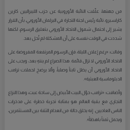
من جهتها، علّقت النائبة الأوروبية عن حزب الليبراليين كارين
كارلسبرو، نائبة رئيس لجنة التجارة في البرلمان الأوروبي، بأن القرار
يشير إلى احتمال شمول الاتحاد الأوروبي بتعليق الرسوم، لكنها
شددت في الوقت نفسه على أن المشكلة لم تُحل بعد.
وقالت: «رغم إعلان الليلة، فإن الرسوم المرتفعة المفروضة على
الاتحاد الأوروبي لا تزال قائمة. هذا الصراع لم ينتهِ بعد، ويجب على
الاتحاد الأوروبي أن يظل ثابتاً وصلباً، وألا يرضخ لحملات ترامب
الدبلوماسية العبثية».
وأضافت: «ترامب حوّل البيت الأبيض إلى ساحة عبث، وهذا النزاع
التجاري مع بقية العالم هو بمثابة تجربة خطرة على مدخرات
الناس العاديين. إنه يخلق حالة من انعدام الثقة بين المستثمرين،
ويحمل ثمناً باهظاً».