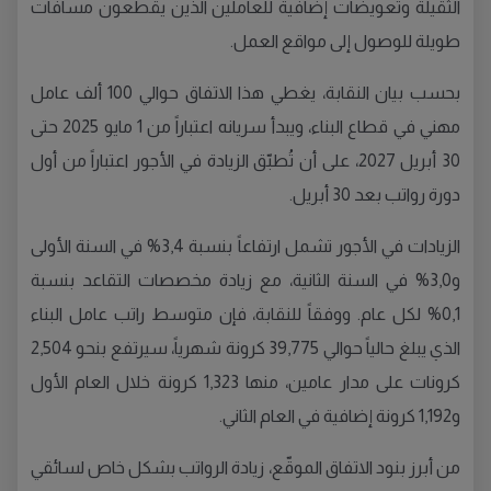
الثقيلة وتعويضات إضافية للعاملين الذين يقطعون مسافات
طويلة للوصول إلى مواقع العمل.
بحسب بيان النقابة، يغطي هذا الاتفاق حوالي 100 ألف عامل
مهني في قطاع البناء، ويبدأ سريانه اعتباراً من 1 مايو 2025 حتى
30 أبريل 2027، على أن تُطبّق الزيادة في الأجور اعتباراً من أول
دورة رواتب بعد 30 أبريل.
الزيادات في الأجور تشمل ارتفاعاً بنسبة 3,4% في السنة الأولى
و3,0% في السنة الثانية، مع زيادة مخصصات التقاعد بنسبة
0,1% لكل عام. ووفقاً للنقابة، فإن متوسط راتب عامل البناء
الذي يبلغ حالياً حوالي 39,775 كرونة شهرياً، سيرتفع بنحو 2,504
كرونات على مدار عامين، منها 1,323 كرونة خلال العام الأول
و1,192 كرونة إضافية في العام الثاني.
من أبرز بنود الاتفاق الموقّع، زيادة الرواتب بشكل خاص لسائقي