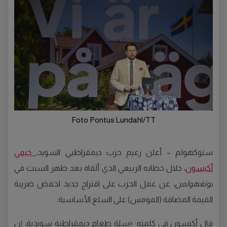
Foto Pontus Lundahl/TT
ستوكهولم – أعلن زعيم حزب ديمقراطيي السويد،
جيمي
أكيسون
، خلال خطابه الربيعي الذي ألقاه بعد ظهر السبت في
لونغهولمن
، عن عمل الحزب على اقتراح جديد لخفض ضريبة
القيمة المضافة (المومس) على السلع الأساسية.
قال أكيسون في كلمته: «سلة طعام ديمقراطية سويدية، إن