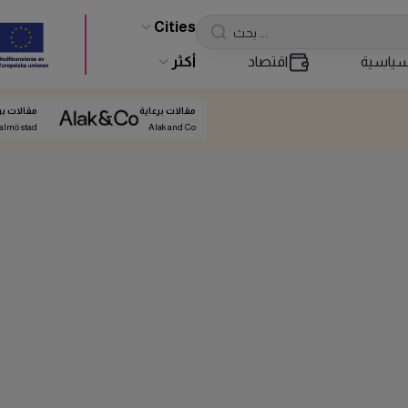
Cities
ياسية
اقتصاد
أكثر
مقالات برعاية
مقالات بر
almö stad
Alak and Co