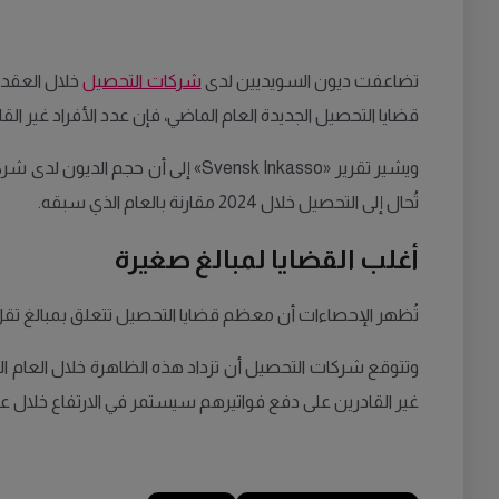
تضاعفت ديون السويديين لدى
شركات التحصيل
قضايا التحصيل الجديدة العام الماضي، فإن عدد الأفراد غير الق
ويشير تقرير «Svensk Inkasso» إلى 
تُحال إلى التحصيل خلال 2024 مقارنة بالعام الذي سبقه.
أغلب القضايا لمبالغ صغيرة
تُظهر الإحصاءات أن معظم قضايا التحصيل تتعلق بمبالغ تقل عن 5,000 كرونة. كما تبين أن الرجال أكثر عرضة لتحمل الديون مقار
غير القادرين على دفع فواتيرهم سيستمر في الارتفاع خلال عام 2025، مما سيؤدي أيضاً إلى زيادة في الطلبات المرسلة إلى مصلحة التنفيذ السويدية «ofogden