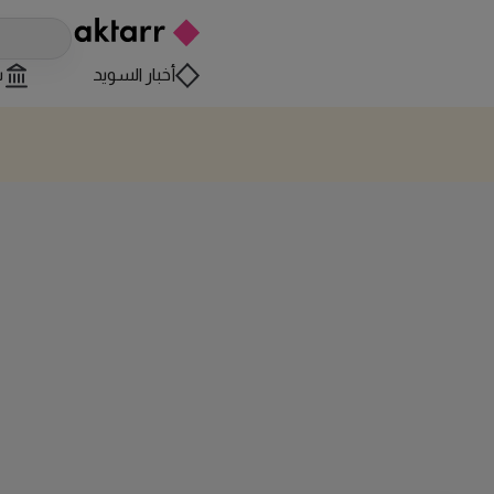
أخبار السويد
س