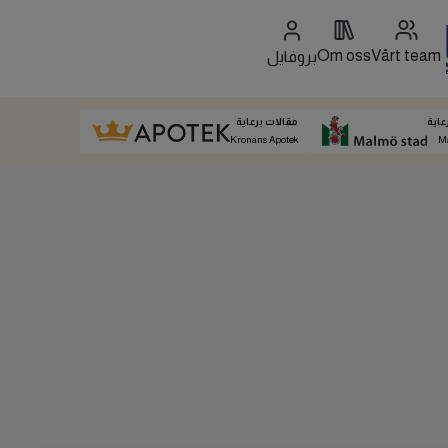
Om oss
Vårt team
بروفايل
عاية
مقالات برعاية
Kronans Apotek
M