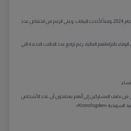
خلال العقد الأخير، حيث ارتفعت من 60 مليار كرونة عام 2014 إلى 125 مليار كرونة في عام 2024، وفقاً لأحدث البيانات. وعلى الرغم من انخفاض عدد
ين عن الوفاء بالتزاماتهم المالية، رغم تراجع عدد الحالات الجديدة التي
عام الجاري. ووفقاً لاستطلاع أجرته «Svensk Inkasso» بين أعضائها، أشار أكثر من نصف المشاركين إلى أنهم يعتقدون أن عدد الأشخاص