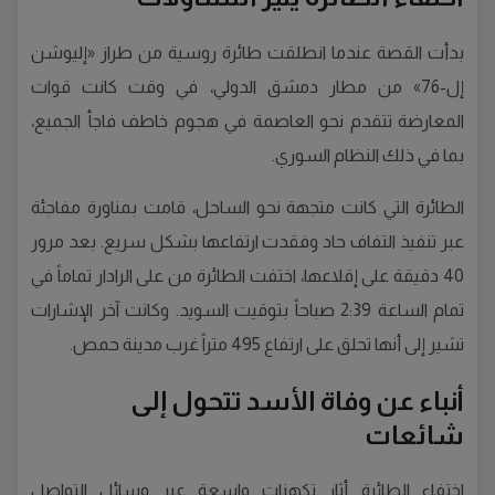
بدأت القصة عندما انطلقت طائرة روسية من طراز «إليوشن
إل-76» من مطار دمشق الدولي، في وقت كانت قوات
المعارضة تتقدم نحو العاصمة في هجوم خاطف فاجأ الجميع،
بما في ذلك النظام السوري.
الطائرة التي كانت متجهة نحو الساحل، قامت بمناورة مفاجئة
عبر تنفيذ التفاف حاد وفقدت ارتفاعها بشكل سريع. بعد مرور
40 دقيقة على إقلاعها، اختفت الطائرة من على الرادار تماماً في
تمام الساعة 2:39 صباحاً بتوقيت السويد. وكانت آخر الإشارات
تشير إلى أنها تحلق على ارتفاع 495 متراً غرب مدينة حمص.
أنباء عن وفاة الأسد تتحول إلى
شائعات
اختفاء الطائرة أثار تكهنات واسعة عبر وسائل التواصل