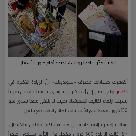
الخبير يُحذّر: زيادة الرواتب لا تصمد أمام جنون الأسعار
أظهرت حسابات مصرف «سويدبنك» أنّ الزيادة الأخيرة في
الأجور
، والتي تصل إلى ألف كرون سويدي شهرياً، تتلاشى تقريباً
بسبب ارتفاع تكاليف المعيشة، بحيث لا يتبقى منها سوى نحو
150 كرون فقط لدى الأسر ذات العائل الواحد مع طفل.
وقالت الخبيرة الاقتصادية في «سويدبنك»، مادلين فالكنهال:
«إذا كانت الزيادة 600 كرون فقط، فإن التأثير سيكون صفراً