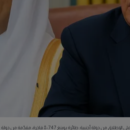
أجنبية: طائرة بوينغ 747-8 فاخرة، مقدّمة من دولة قطر.