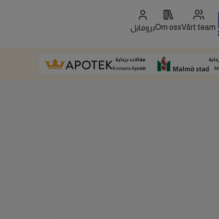
Om oss
Vårt team
بروفايل
عاية
مقالات برعاية
Kronans Apotek
M