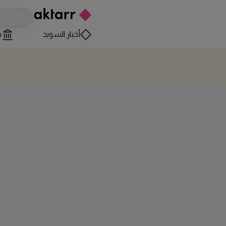
أخبار السويد
س