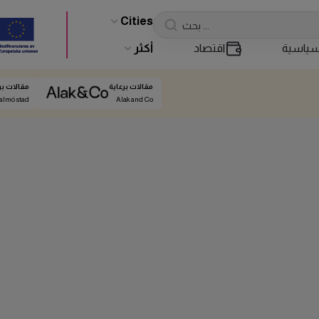
Cities
ياسية
اقتصاد
أكثر
مقالات برعاية
مقالات بر
almö stad
Alak and Co