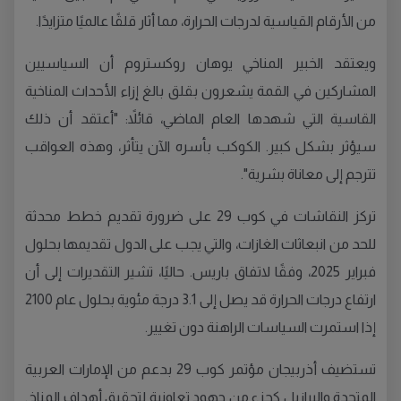
من الأرقام القياسية لدرجات الحرارة، مما أثار قلقًا عالميًا متزايدًا.
ويعتقد الخبير المناخي يوهان روكستروم أن السياسيين
المشاركين في القمة يشعرون بقلق بالغ إزاء الأحداث المناخية
القاسية التي شهدها العام الماضي، قائلاً: "أعتقد أن ذلك
سيؤثر بشكل كبير. الكوكب بأسره الآن يتأثر، وهذه العواقب
تترجم إلى معاناة بشرية".
تركز النقاشات في كوب 29 على ضرورة تقديم خطط محدثة
للحد من انبعاثات الغازات، والتي يجب على الدول تقديمها بحلول
فبراير 2025، وفقًا لاتفاق باريس. حاليًا، تشير التقديرات إلى أن
ارتفاع درجات الحرارة قد يصل إلى 3.1 درجة مئوية بحلول عام 2100
إذا استمرت السياسات الراهنة دون تغيير.
تستضيف أذربيجان مؤتمر كوب 29 بدعم من الإمارات العربية
المتحدة والبرازيل كجزء من جهود تعاونية لتحقيق أهداف المناخ.